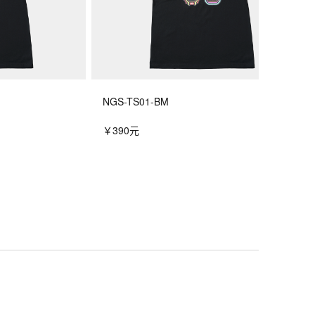
NGS-TS01-BM
￥390元