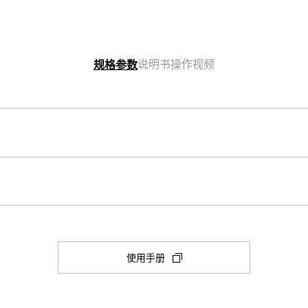
说明书
操作视频
规格参数
表壳尺寸（长× 宽× 高）
32 × 26.5 × 7.3 mm
其他功能
电源和电池使用寿命
一般计时：

(在
使用手册
指针：3 根指针（时、分、秒）
电池大致续航时间：SR621SW 可续航
新
日期显示
选
项