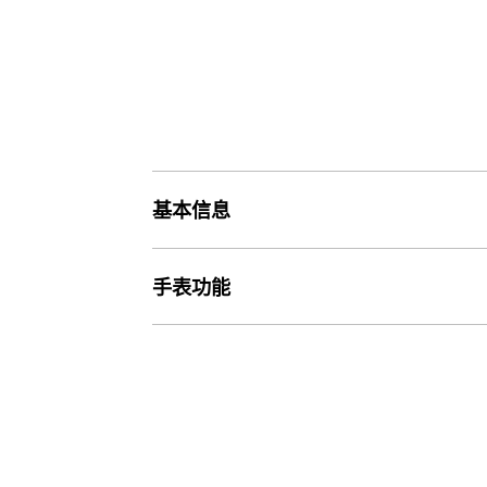
基本信息
价格
手表功能
价格1,290元
精确度
重量
精确度：±20 秒/月
59 g