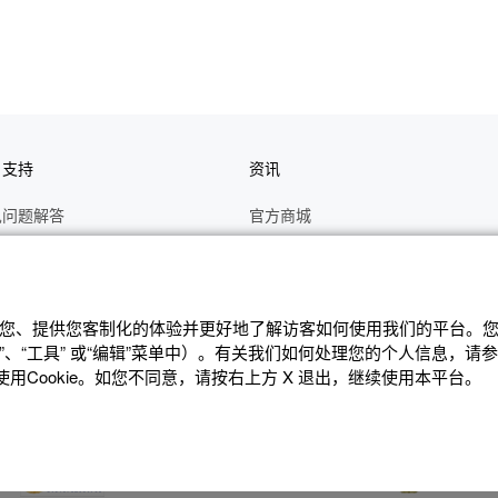
户支持
资讯
见问题解答
官方商城
册
关于CASIO
作视频
C's CLUB 会员权益
修
最新资讯
辨识您、提供您客制化的体验并更好地了解访客如何使⽤我们的平台。您可
、“⼯具” 或“编辑”菜单中）。有关我们如何处理您的个⼈信息，请
理状态查询
公告
Cookie。如您不同意，请按右上⽅ X 退出，继续使⽤本平台。
沪ICP备14020594号-1