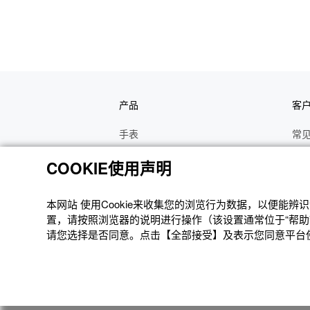
产品
客
手表
常
电子乐器
手
COOKIE使用声明
函数计算器
操
办公计算器
维
本网站 使⽤Cookie来收集您的浏览⾏为数据，以便能
置，请按照浏览器的说明进⾏操作（该设置通常位于“帮助”
电子辞典
修
请您选择是否同意。点击【全部接受】及表示您同意平台使用
Moflin