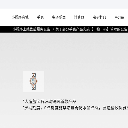
小程序商城
手表
电子乐器
计算器
电子辞典
Moflin
信小程序上线售后服务公告
关于部分手表产品实施【一物一码】管理的公告
微信
*人造蓝宝石玻璃镜面新款产品

*罗马刻度，9点刻度施华洛世奇仿水晶点缀，营造精致优雅