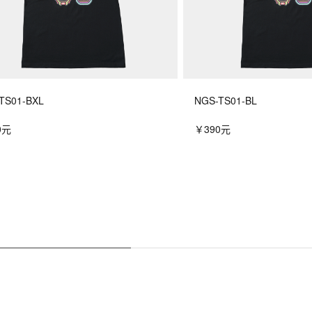
TS01-BXL
NGS-TS01-BL
0元
￥390元