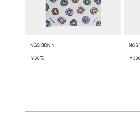
NGS-BDN-1
NGS-
￥90元
￥39