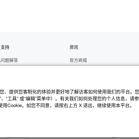
户支持
资讯
见问题解答
官方商城
册
关于CASIO
作视频
C's CLUB 会员权益
修
最新资讯
辨识您、提供您客制化的体验并更好地了解访客如何使⽤我们的平台。您可
、“⼯具” 或“编辑”菜单中）。有关我们如何处理您的个⼈信息，请
理状态查询
公告
Cookie。如您不同意，请按右上⽅ X 退出，继续使⽤本平台。
沪ICP备14020594号-1