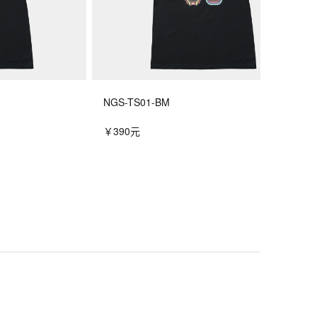
NGS-TS01-BM
￥390元