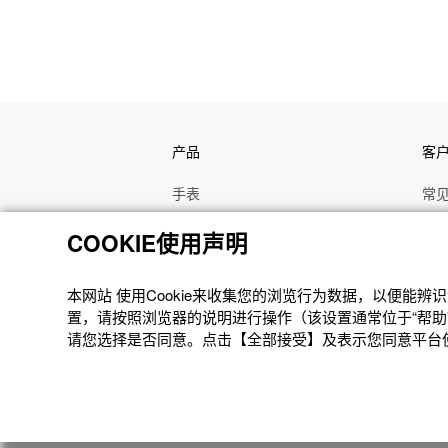
产品
客
手表
常
电子乐器
手
COOKIE使用声明
函数计算器
操
办公计算器
维
本网站 使⽤Cookie来收集您的浏览⾏为数据，以便能
置，请按照浏览器的说明进⾏操作（该设置通常位于“帮助”
电子辞典
修
请您选择是否同意。点击【全部接受】及表示您同意平台使用
Moflin