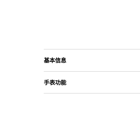
基本信息
价格
手表功能
价格750元
精确度
重量
精确度：±20 秒/月
13 g