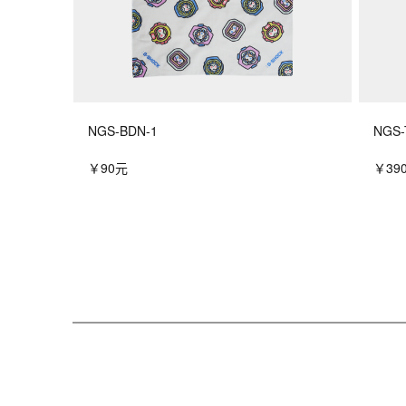
NGS-BDN-1
NGS-
￥90元
￥39