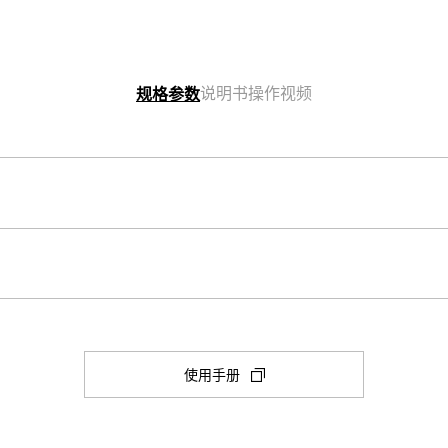
说明书
操作视频
规格参数
表壳尺寸（长× 宽× 高）
30.5 × 24.5 × 7.1 mm
其他功能
电源和电池使用寿命
一般计时：

(在
使用手册
指针：3 根指针（时、分、秒）
电池大致续航时间：SR621SW 可续航
新
选
项