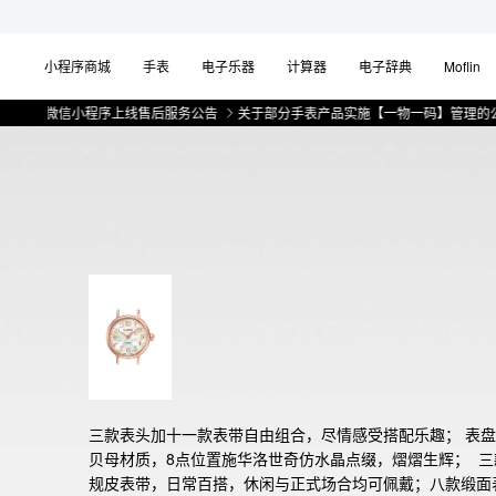
小程序商城
手表
电子乐器
计算器
电子辞典
Moflin
微信小程序上线售后服务公告
关于部分手表产品实施【一物一码】管理的公告
三款表头加十一款表带自由组合，尽情感受搭配乐趣； 表
贝母材质，8点位置施华洛世奇仿水晶点缀，熠熠生辉；  三
规皮表带，日常百搭，休闲与正式场合均可佩戴；八款缎面