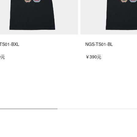
TS01-BXL
NGS-TS01-BL
0元
￥390元