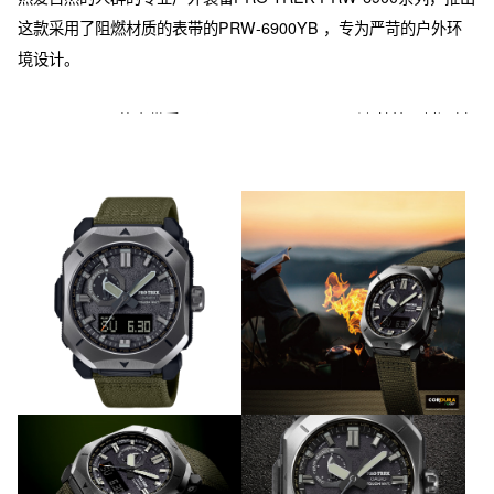
这款采用了阻燃材质的表带的PRW-6900YB ，专为严苛的户外环
境设计。

PRW-6900YB的表带采用了CORDURAre/cor™（考杜拉面料）材
料，具有阻燃处理，即使遇到火星也不易烧出洞，适合户外活动。
表带颜色以帐篷材料常见的卡其色为基础，设计既适合户外场景，
也适合日常城市使用。

PRW-6900系列以粗犷的户外风格为设计主题，表圈采用了锐利的
金属材质，灵感来自劈柴斧头的形象，边缘经过削切处理。此外，
10点钟位置的小表盘指针设计灵感来自户外工具的刀具，表现出丛
林生存技巧的世界观。秒针末端采用橙色点缀，象征营火的余烬。

表盘表面采用了类似荷兰锅的铸铁表面处理，呈现出凹凸质感，增
添了户外趣味。表壳和树脂背盖使用了生物树脂材质，体现了对环
境保护的关注。
