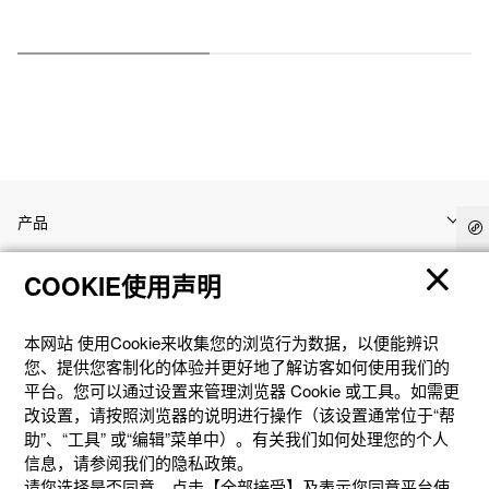
产品
COOKIE使用声明
客户支持
本网站 使⽤Cookie来收集您的浏览⾏为数据，以便能辨识
资讯
您、提供您客制化的体验并更好地了解访客如何使⽤我们的
平台。您可以通过设置来管理浏览器 Cookie 或⼯具。如需更
改设置，请按照浏览器的说明进⾏操作（该设置通常位于“帮
社交媒体
助”、“⼯具” 或“编辑”菜单中）。有关我们如何处理您的个⼈
信息，请参阅我们的隐私政策。
请您选择是否同意。点击【全部接受】及表示您同意平台使