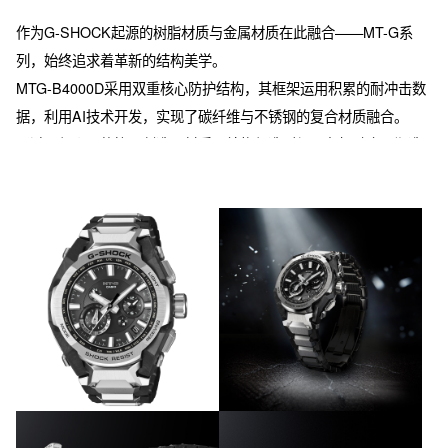
作为G-SHOCK起源的树脂材质与金属材质在此融合——MT-G系
列，始终追求着革新的结构美学。

MTG-B4000D采用双重核心防护结构，其框架运用积累的耐冲击数
据，利用AI技术开发，实现了碳纤维与不锈钢的复合材质融合。

通过AI与人工的协同创造，材质、结构与造型得以有机融合，塑造
出独特的功能美学。在AI辅助的开发流程中，系统对设计师的基础
方案进行解析与模拟优化，双方通过反复互补，最终实现了功能与
美感的统一。

碳纤维叠层框架将片状碳纤维与玻璃纤维层层压合为基材，经立体
切削成型为复杂结构的框架。不锈钢表圈采用内外双层设计，基于
发丝纹与镜面抛光工艺在不同部位精细打磨，呈现出细腻的质感对
比。

表带采用层叠复合材质，融合不锈钢与碳纤维增强树脂，兼具金属
的坚固与树脂的轻盈，在保持沉稳设计的同时，确保了佩戴的舒适
性。
