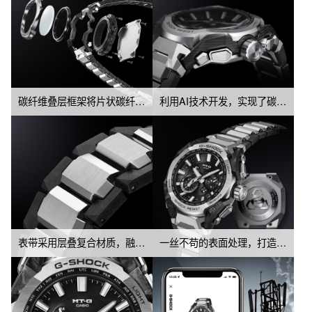
该表同时具备三重抗冲击防护性能，包括耐冲击、耐离心力与耐振
动结构。底盖采用金属注射成型工艺立体成形，为表壳提供全面保
护。

细节之处亦见匠心：表镜采用高透明度的人造蓝宝石玻璃，表盘则
融入卡西欧山形工厂精湛微细加工技术打造的精密部件。

功能方面，通过蓝牙连接专属App“CASIO WATCHES”可自动校
碳纤维叠层框架将片状碳纤维与玻璃纤维层层压合为基材，经立体切削成型为复杂结构的框架
利用AI技术开发，实现了碳纤维与不锈钢的复合材质融合
时，并搭载六局电波、太阳能动力及高亮度LED照明，实用功能一
应俱全。
表带采用层叠复合材质，融合不锈钢与碳纤维增强树脂
一丝不苟的表面处理，打造出坚固耐用、光彩夺目的外观