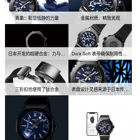
手表的表盘采用蓝色镀膜处理，搭配金色秒针。表圈以黑色类钻碳
涂层为基础，在四角的铆接部件上施加了蓝色IP涂层，以展现出水
青墨：彰显恬静的力量
金属材质，精致美观
墨画和书法中常见的青墨之美。

在功能方面，MRG-B2100支持电波校时和智能手机蓝牙连接功能，
让时间显示更为精准。手表内部搭载了专为MR-G设计的机芯，电路
板进行了黄金镀层处理，更好地提升品质。

日本开发的超硬合金：力与美的结合
Dura Soft 表带确保耐用性和舒适度
注：COBARION是由公益财团法人岩手产业振兴中心注册的商标，
仅由Eiwa Corporation公司制造。
三折扣也使用了钛合金
表盘设计灵感来源于日本传统建筑技术“木组”