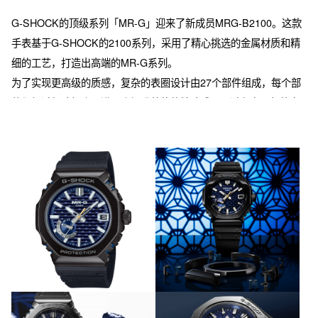
G-SHOCK的顶级系列「MR-G」迎来了新成员MRG-B2100。这款
手表基于G-SHOCK的2100系列，采用了精心挑选的金属材质和精
细的工艺，打造出高端的MR-G系列。

为了实现更高级的质感，复杂的表圈设计由27个部件组成，每个部
件都经过细致打磨，进一步提升整体的精致感。通过在多个部件之
间添加缓冲部件，形成了坚固的多层防护结构（Multi-Guard 
Structure），增强了手表的坚韧性能。

表圈顶部采用了硬度约为纯钛四倍、具有与铂金相媲美光泽的特殊
材料「COBARION」（钴铬合金）。佩戴舒适的氟橡胶表带在与表
壳连接的部分嵌入了钛金属部件，强化产品的耐冲击性能。表带正
面装饰有象征初代G-SHOCK的防震标志，背面则饰有砖纹图案。

这款手表的设计灵感来源于日本传统建筑技术“木组”，采用了由两部
分组合而成的指针以及立体网格状表盘。通过高精度微细加工技术
制造的表盘，呈现出传统的木格子窗棂一般的效果，以便光线透过
缝隙照射到太阳能电池板上，为手表持续提供太阳能动力。
