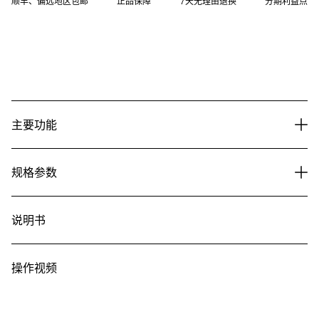
顺丰、偏远地区包邮
正品保障
7天无理由退换
分期利益点
主要功能
规格参数
说明书
操作视频