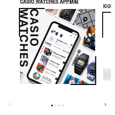
CASIO WATCHES APP获取
ICON