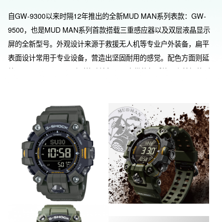
自GW-9300以来时隔12年推出的全新MUD MAN系列表款：GW-
9500，也是MUD MAN系列首款搭载三重感应器以及双层液晶显示
屏的全新型号。外观设计来源于救援无人机等专业户外装备，扁平
表面设计常用于专业设备，营造出坚固耐用的感觉。配色方面则延
续了MASTER OF G系列的陆地氛围。表带的细腻纹理和按钮的形
状等设计细节也受到了专业装备的启发，尽管采用了扁平设计，但
是由多种部件组成的复杂结构，依然保持了MASTER OF G的防震
性，兼具实用性和美感。

相较于现有MASTER OF G的大尺寸，新款GW-9500通过碳纤维核
心防护构造和玻璃切割技术，成功实现了尺寸缩小，使佩戴更舒
适。功能方面除了三重感应、六局电波、太阳能动力等，还配备了
MUDMAN系列代表性功能之一——MUD-RESIST结构，能防止泥
浆和沙土进入并确保在恶劣环境中可靠运行。此外，还采用了全新
的按钮结构，便于排出泥浆水。表壳、表带及表圈均采用生物树
脂，是一款既满足地球爱好者又能满足G-SHOCK爱好者的手表。