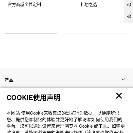
官方商城个性定制
礼想之选
产品
COOKIE使用声明
客户支持
本网站 使⽤Cookie来收集您的浏览⾏为数据，以便能辨识
资讯
您、提供您客制化的体验并更好地了解访客如何使⽤我们的
平台。您可以通过设置来管理浏览器 Cookie 或⼯具。如需更
改设置，请按照浏览器的说明进⾏操作（该设置通常位于“帮