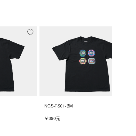
NGS-TS01-BM
￥390元