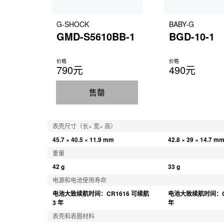
G-SHOCK
BABY-G
GMD-S5610BB-1
BGD-10-1
价格
价格
790元
490元
售罄
表壳尺寸（长× 宽× 高）
45.7 × 40.5 × 11.9 mm
42.8 × 39 × 14.7 m
重量
42 g
33 g
电源和电池使用寿命
电池大致续航时间：CR1616 可续航 
电池大致续航时间：CR
3 年
年
表壳和表圈材料