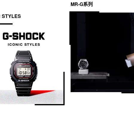
MR-G系列
C STYLES