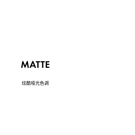
炫酷哑光色调