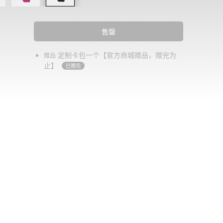
售罄
定制卡包一个【官方商城赠品，赠完为
赠品
止】
已赠完