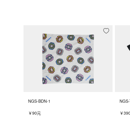
NGS-BDN-1
NGS-
￥90元
￥39