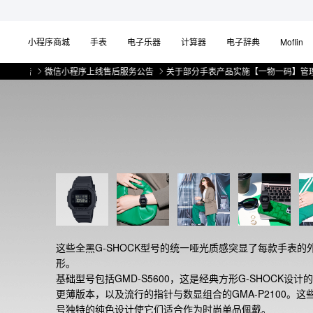
小程序商城
手表
电子乐器
计算器
电子辞典
Moflin
微信小程序上线售后服务公告
关于部分手表产品实施【一物一码】管理的公告
这些全黑G-SHOCK型号的统一哑光质感突显了每款手表的
形。

基础型号包括GMD-S5600，这是经典方形G-SHOCK设计
更薄版本，以及流行的指针与数显组合的GMA-P2100。这
号独特的纯色设计使它们适合作为时尚单品佩戴。
