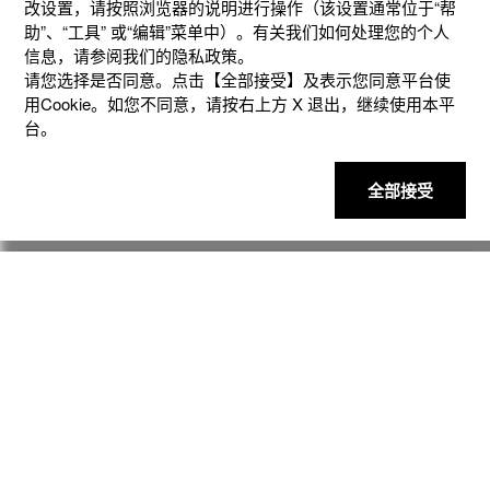
改设置，请按照浏览器的说明进⾏操作（该设置通常位于“帮
助”、“⼯具” 或“编辑”菜单中）。有关我们如何处理您的个⼈
信息，请参阅我们的隐私政策。
请您选择是否同意。点击【全部接受】及表示您同意平台使
用Cookie。如您不同意，请按右上⽅ X 退出，继续使⽤本平
产品
台。
客户支持
全部接受
资讯
社交媒体
隐私权保护
使用条款
网站地图
联系我们
© 2025 卡西欧（中国）贸易有限公司 CASIO(China) Co., Ltd