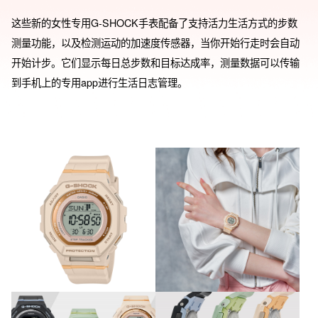
这些新的女性专用G-SHOCK手表配备了支持活力生活方式的步数
测量功能，以及检测运动的加速度传感器，当你开始行走时会自动
开始计步。它们显示每日总步数和目标达成率，测量数据可以传输
到手机上的专用app进行生活日志管理。

这些型号的哑光自然色和八角形外观突显出适合日常穿搭的休闲风
格。表盘装饰有与运动服非常搭配的织物图案，而紧凑的配置和低
调的设计更增强了佩戴的贴合感和舒适感。表带经过缩短设计，更
适合纤细手腕。

表圈和表带采用生物基树脂制造，这是一种可再生的有机资源，预
计将有助于减少环境负担。

这款休闲且充满活力的型号非常适合那些以自己的方式享受每一天
的人们。