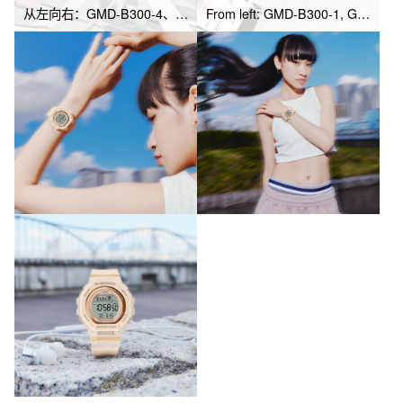
从左向右：GMD-B300-4、GMD-B300-1、GMD-B300-3
From left: GMD-B300-1, GMD-B300-4, GMD-B300-3