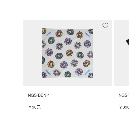
NGS-BDN-1
NGS-
￥90元
￥39