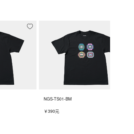
NGS-TS01-BM
￥390元