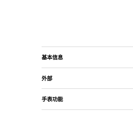
基本信息
价格
外部
价格990元
玻璃
手表功能
重量
矿物玻璃
55 g
世界时间
世界时间

表带
29 个时区（48 个城市 + 协调世界时）、夏令时开启/关