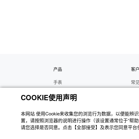
产品
客
手表
常
电子乐器
手
COOKIE使用声明
函数计算器
操
办公计算器
维
本网站 使⽤Cookie来收集您的浏览⾏为数据，以便能
置，请按照浏览器的说明进⾏操作（该设置通常位于“帮助”
电子辞典
修
请您选择是否同意。点击【全部接受】及表示您同意平台使用
Moflin