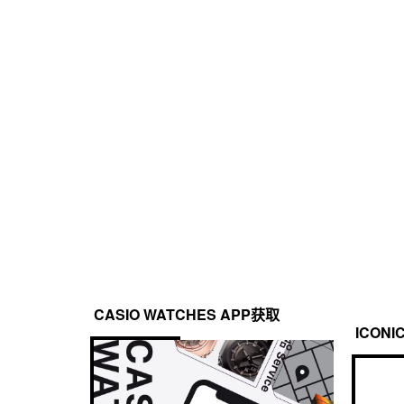
树脂表带
定时器
防水性
倒计时器

200 米防水
测量单位：1 秒

倒计时范围：24 小时

倒计时开始时间设置范围：1 分钟到 24 小时（1 分钟增量和
其他：自动重复
照明灯
LED 照明

自动照明开关，可选择照明持续时间（1.5 秒或 3 秒），
CASIO WATCHES APP获取
ICONI
日历
全自动日历（至 2099 年）