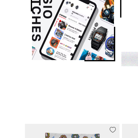
其他功能
一般计时：

指针：2 根指针（时针、分针；指针每 20 秒走动一次），1
液晶：时、分、秒、下午、月、日期、星期