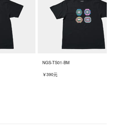
NGS-TS01-BM
￥390元