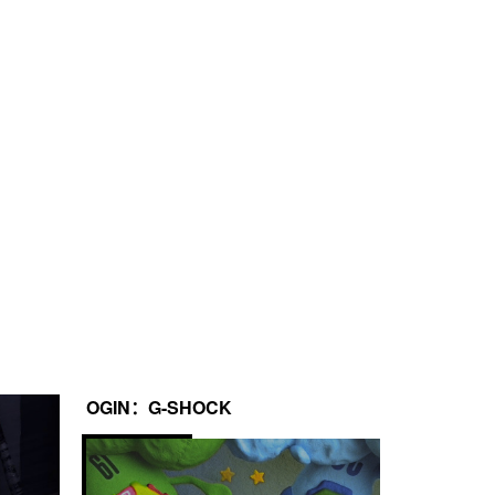
途测量时间

距离输入（0.0 至 99.9）
3 年
OGIN：G-SHOCK