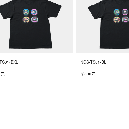
TS01-BXL
NGS-TS01-BL
0元
￥390元