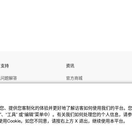
户支持
资讯
见问题解答
官方商城
册
关于CASIO
作视频
C's CLUB 会员权益
修
最新资讯
辨识您、提供您客制化的体验并更好地了解访客如何使⽤我们的平台。您可
、“⼯具” 或“编辑”菜单中）。有关我们如何处理您的个⼈信息，请
理状态查询
公告
Cookie。如您不同意，请按右上⽅ X 退出，继续使⽤本平台。