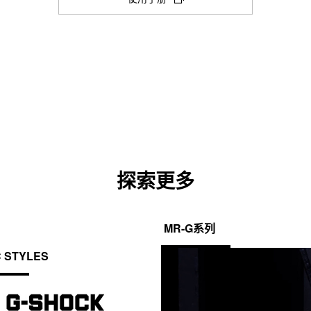
新
测量模式：经过时间、单圈时间、中
抗磁性
其他：速度（0 至 1998 单位/小时），
选
防震
项
卡
闹铃／整点响报
中
电源和电池使用寿命
打
5 个每日闹铃（带有 1 个贪睡闹铃）
电池大致续航时间：CR1220 可续航 
开)
整点响报
 1 小时增量）

探索更多
照明灯颜色
LED：琥珀色
照明渐弱光
MR-G系列
C STYLES
精确度
精确度：±15 秒/月