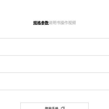
说明书
操作视频
规格参数
表壳尺寸（长× 宽× 高）
49 × 45.9 × 15.8 mm
其他
表壳和表圈材料
Neobrite
树脂
秒表
1/1000 秒 秒表

构造
(在
使用手册
闭、本地城市/世界时间城市切换
最大范围：99:59'59.999''
