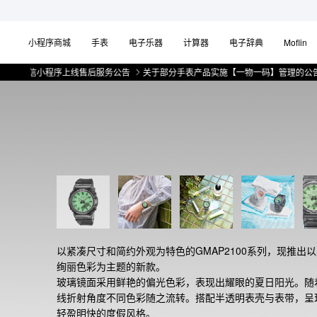
小程序商城
手表
电子乐器
计算器
电子辞典
Moflin
信小程序上线售后服务公告
关于部分手表产品实施【一物一码】管理的公告
微
以紧凑尺寸和简约外观为特色的GMAP2100系列，现推出
绚丽色彩为主题的新款。

玻璃镜面采用鲜艳的偏光色彩，表现出耀眼的夏日阳光。随
线折射角度不同色彩随之流转。搭配半透明表壳与表带，呈
轻盈明快的度假风格。
