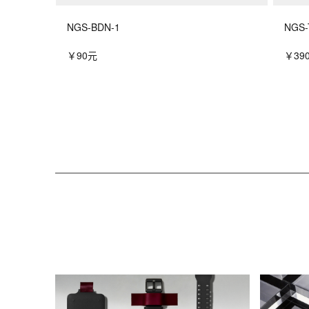
NGS-BDN-1
NGS-
￥90元
￥39