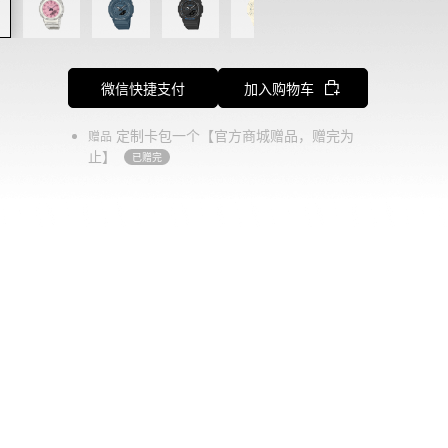
微信快捷支付
加入购物车
定制卡包一个【官方商城赠品，赠完为
赠品
止】
已赠完