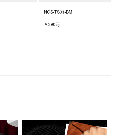
NGS-TS01-BM
￥390元