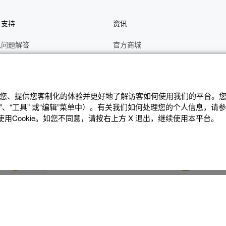
户支持
资讯
见问题解答
官方商城
册
关于CASIO
作视频
C's CLUB 会员权益
修
最新资讯
辨识您、提供您客制化的体验并更好地了解访客如何使⽤我们的平台。您可
、“⼯具” 或“编辑”菜单中）。有关我们如何处理您的个⼈信息，请
理状态查询
公告
Cookie。如您不同意，请按右上⽅ X 退出，继续使⽤本平台。
沪ICP备14020594号-1