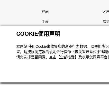
产品
客
手表
常
电子乐器
手
COOKIE使用声明
函数计算器
操
办公计算器
维
本网站 使⽤Cookie来收集您的浏览⾏为数据，以便能
置，请按照浏览器的说明进⾏操作（该设置通常位于“帮助”
电子辞典
修
请您选择是否同意。点击【全部接受】及表示您同意平台使用
Moflin