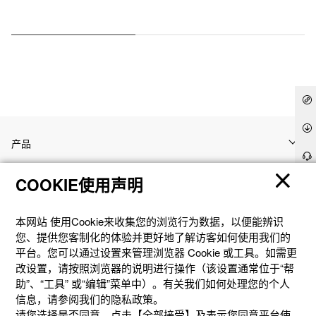
产品
COOKIE使用声明
客户支持
本网站 使⽤Cookie来收集您的浏览⾏为数据，以便能辨识
资讯
您、提供您客制化的体验并更好地了解访客如何使⽤我们的
平台。您可以通过设置来管理浏览器 Cookie 或⼯具。如需更
改设置，请按照浏览器的说明进⾏操作（该设置通常位于“帮
社交媒体
助”、“⼯具” 或“编辑”菜单中）。有关我们如何处理您的个⼈
信息，请参阅我们的隐私政策。
请您选择是否同意。点击【全部接受】及表示您同意平台使