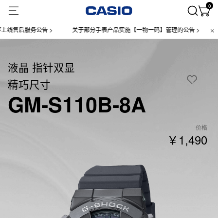
0
售后服务公告 >
关于部分手表产品实施【一物一码】管理的公告 >
微信
液晶 指针双显
精巧尺寸
GM-S110B-8A
价格
￥1,490