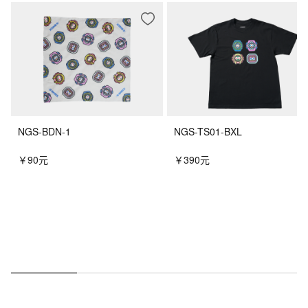
NGS-BDN-1
NGS-TS01-BXL
￥90元
￥390元