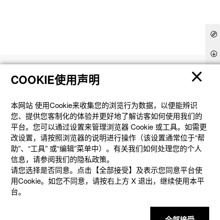
产品
COOKIE使用声明
客户支持
本网站 使⽤Cookie来收集您的浏览⾏为数据，以便能辨识
您、提供您客制化的体验并更好地了解访客如何使⽤我们的
平台。您可以通过设置来管理浏览器 Cookie 或⼯具。如需更
资讯
改设置，请按照浏览器的说明进⾏操作（该设置通常位于“帮
助”、“⼯具” 或“编辑”菜单中）。有关我们如何处理您的个⼈
信息，请参阅我们的隐私政策。
社交媒体
请您选择是否同意。点击【全部接受】及表示您同意平台使
用Cookie。如您不同意，请按右上⽅ X 退出，继续使⽤本平
台。
全部接受