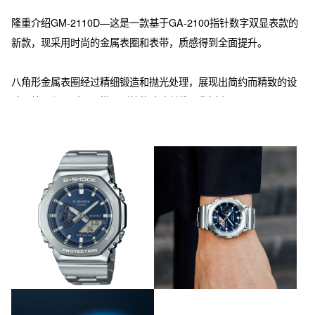
隆重介绍GM-2110D—这是一款基于GA-2100指针数字双显表款的
新款，现采用时尚的金属表圈和表带，质感得到全面提升。

八角形金属表圈经过精细锻造和抛光处理，展现出简约而精致的设
计，外观坚固耐用。搭配刚性的玻璃纤维强化树脂，是G-SHOCK
双显型号中目前最纤薄的款式，厚度仅为11.8mm。

金属表带与金属表盘的清新配色相互搭配，适合在日常通勤和周末
出街等各种场合佩戴。

除了海军蓝和经典的银色外，还有天蓝色、橙色和莱姆绿等多种配
色可供选择。手表还配备了高亮度双重LED照明，确保在黑暗中方
便读取时间。