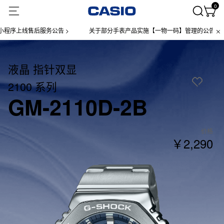
0
线售后服务公告 >
关于部分手表产品实施【一物一码】管理的公告 >
液晶 指针双显
2100 系列
GM-2110D-2B
价格
￥2,290