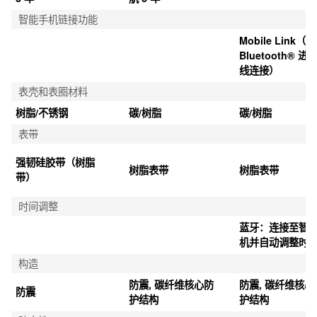
智能手机链接功能
Mobile Link（使
Bluetooth® 进
线连接）
表壳和表圈材料
树脂/不锈钢
碳/树脂
碳/树脂
表带
强韧硅胶带（树脂
树脂表带
树脂表带
带）
时间调整
蓝牙：连接至智
机并自动调整时
构造
防震, 碳纤维核心防
防震, 碳纤维核心
防震
护结构
护结构