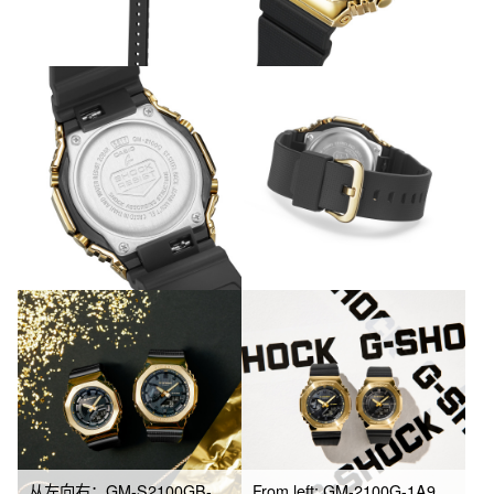
从左向右：GM-S2100GB-1A、GM-2100G-1A9
From left: GM-2100G-1A9, GM-S2100GB-1A