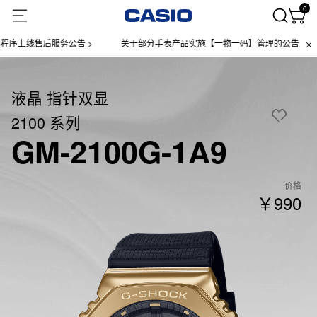
0
线售后服务公告 >
关于部分手表产品实施【一物一码】管理的公告 >
微
液晶 指针双显
2100 系列
GM-2100G-1A9
价格
￥990