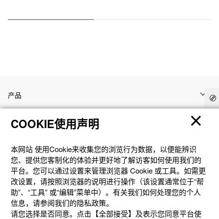
产品
COOKIE使用声明
客户支持
本网站 使⽤Cookie来收集您的浏览⾏为数据，以便能辨识
资讯
您、提供您客制化的体验并更好地了解访客如何使⽤我们的
平台。您可以通过设置来管理浏览器 Cookie 或⼯具。如需更
改设置，请按照浏览器的说明进⾏操作（该设置通常位于“帮
社交媒体
助”、“⼯具” 或“编辑”菜单中）。有关我们如何处理您的个⼈
信息，请参阅我们的隐私政策。
请您选择是否同意。点击【全部接受】及表示您同意平台使