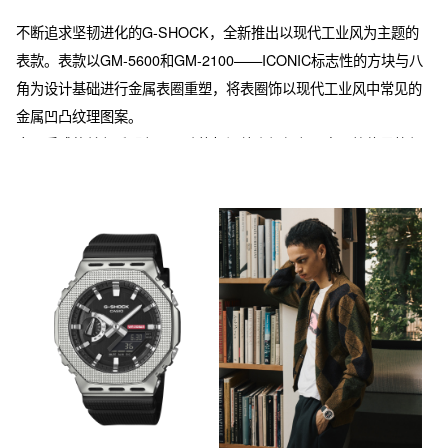
不断追求坚韧进化的G-SHOCK，全新推出以现代工业风为主题的
表款。表款以GM-5600和GM-2100——ICONIC标志性的方块与八
角为设计基础进行金属表圈重塑，将表圈饰以现代工业风中常见的
金属凹凸纹理图案。

金属质感的单色系配色，及功能标识处点缀红色，实现简约风格与
工业美学的平衡。另外，GM-5600BM与GM-2100BM两款在表圈顶
面以外的部件进行黑色IP涂层处理，增强立体层次感，营造沉稳内
敛的气质。

通过表圈切削孔洞显露内部壳体的独特结构，直观展现核心抗震技
术。历经多道工序塑造而成的金属表圈造型，沿袭初代G-SHOCK
的复杂立体轮廓，先采用锻造成型工艺打造基体，随后通过冲压加
工在表面形成细微凹凸纹理，并在表耳部位施以钻孔切削工艺，融
入工业美学设计的精妙细节。整体采用喷砂处理营造哑光质感，仅
在侧面运用发丝纹加工——在克制反光的同时，凸显金属肌理的高
级感。最终成就这款兼具力量与美感、彰显G-SHOCK独特金属工