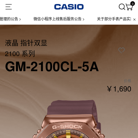
0
公告 >
微信小程序上线售后服务公告 >
关于部分手表产品实施【一物一
液晶 指针双显
2100 系列
GM-2100CL-5A
价格
￥1,690