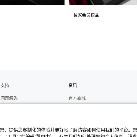
独家会员权益
户支持
资讯
见问题解答
官方商城
册
关于CASIO
作视频
C's CLUB 会员权益
修
最新资讯
辨识您、提供您客制化的体验并更好地了解访客如何使⽤我们的平台。您可
、“⼯具” 或“编辑”菜单中）。有关我们如何处理您的个⼈信息，请