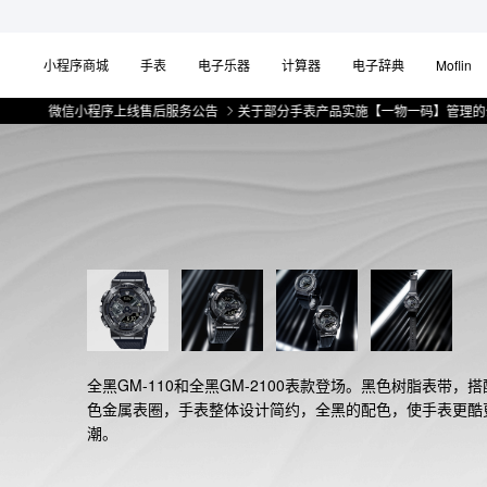
小程序商城
手表
电子乐器
计算器
电子辞典
Moflin
微信小程序上线售后服务公告
关于部分手表产品实施【一物一码】管理的公告
全黑GM-110和全黑GM-2100表款登场。黑色树脂表带，
色金属表圈，手表整体设计简约，全黑的配色，使手表更酷
潮。