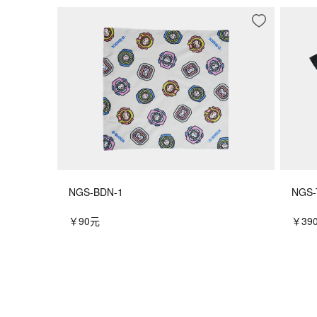
NGS-BDN-1
NGS-
￥90元
￥39