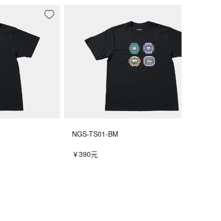
NGS-TS01-BM
￥390元