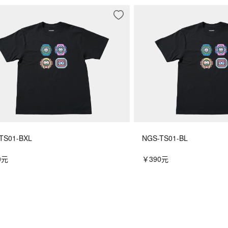
TS01-BXL
NGS-TS01-BL
0元
￥390元