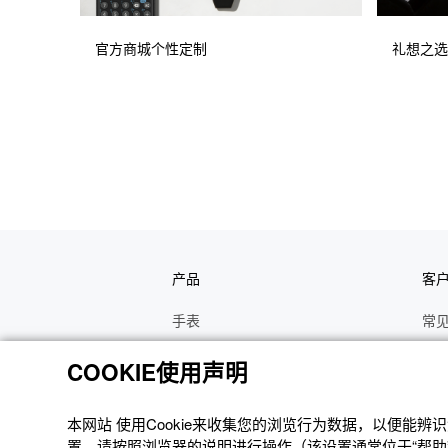
官方商城个性定制
礼想之选
产品
客
手表
常
电子乐器
手
COOKIE使用声明
函数计算器
操
办公计算器
维
本网站 使⽤Cookie来收集您的浏览⾏为数据，以便能
置，请按照浏览器的说明进⾏操作（该设置通常位于“帮助”