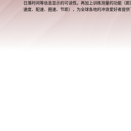
日落时间等信息显示的可读性。再加上训练测量的功能（距
速度、配速、圈速、节距），为全球各地的冲浪爱好者提供
持。除了功能强大，GBX-100系列还拥有先进的设计、结构
料。腕表边框由树脂和金属制成，能够更好地承受水下环境
的冲击。 GBX-100NS-4PR表壳则为金色IP涂层。富有设
不锈钢盖以及树脂结构，可很好抵御冲击，防护按钮进一步
了抗冲击性。柔软的聚氨酯表带的末端开口设计，可以排水
汗，从而提高佩戴舒适度。