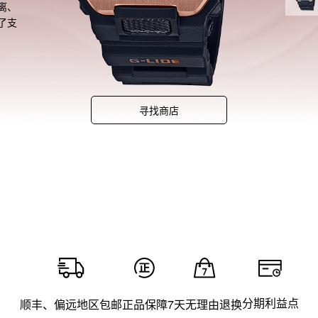
离、
了支
和材
带来
计感的
提升
和排
寻找商店
分期利益点
顺丰、偏远地区包邮
正品保障
7天无理由退换