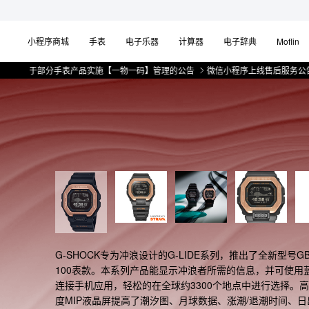
小程序商城
手表
电子乐器
计算器
电子辞典
Moflin
分手表产品实施【一物一码】管理的公告
微信小程序上线售后服务公告
关于部
G-SHOCK专为冲浪设计的G-LIDE系列，推出了全新型号GB
100表款。本系列产品能显示冲浪者所需的信息，并可使用
连接手机应用，轻松的在全球约3300个地点中进行选择。
度MIP液晶屏提高了潮汐图、月球数据、涨潮/退潮时间、日