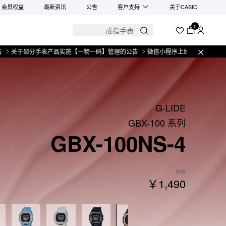
会员权益
最新资讯
公告
客户支持
关于CASIO
0
分手表产品实施【一物一码】管理的公告
微信小程序上线售后服务公告
关于部分
G-LIDE
GBX-100 系列
GBX-100NS-4
价格
￥1,490