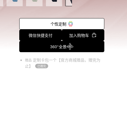
个性定制
微信快捷支付
加入购物车
360°全景
定制卡包一个【官方商城赠品，赠完为
赠品
止】
已赠完