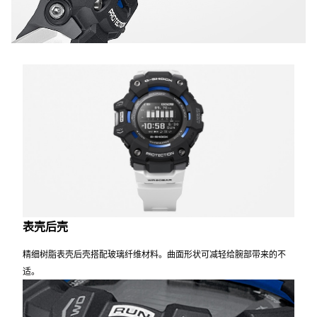
表壳后壳
精细树脂表壳后壳搭配玻璃纤维材料。曲面形状可减轻给腕部带来的不
适。