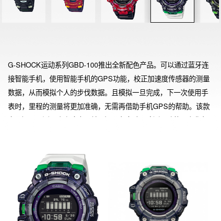
G-SHOCK运动系列GBD-100推出全新配色产品。可以通过蓝牙连
接智能手机，使用智能手机的GPS功能，校正加速度传感器的测量
数据，从而模拟个人的步伐数据。且模拟一旦完成，下一次使用手
表时，里程的测量将更加准确，无需再借助手机GPS的帮助。该款
产品还可以测量跑步速度，并且还具有自动圈速测量功能，在您每
次跑到一定距离时自动测量圈速。此外，除了计步功能、间隔计时
器、单圈时间测量和卡路里消耗测量外，还可实现日常训练管理。
该产品还有专属APP，可以进行手表设置，帮助制定和完成训练计
划。表盘使用了高清的MIP液晶，还有高亮度LED照明，提高可视
性。表带由柔软的聚氨酯制成，可增强贴合性。密集的表带孔方便
精细调整。即使每天使用多种功能，例如蓝牙连接自动校时，通知
功能和步数测量等，电池也可持续约2年的寿命。本产品可用于日常