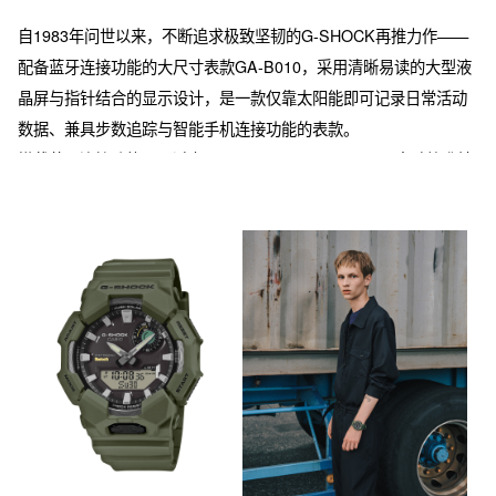
自1983年问世以来，不断追求极致坚韧的G-SHOCK再推力作——
配备蓝牙连接功能的大尺寸表款GA-B010，采用清晰易读的大型液
晶屏与指针结合的显示设计，是一款仅靠太阳能即可记录日常活动
数据、兼具步数追踪与智能手机连接功能的表款。

搭载蓝牙连接功能，通过专用APP“CASIO WATCHES”自动校准精
准时间，同时具备世界时间、秒表等实用功能。大型前置按钮操控
的高亮度全自动双LED照明灯，配合刻度与指针的蓄光涂层，确保
暗光环境下的读时便利。从日常休闲到工作场景皆宜，是值得长期
相伴的耐用之选。

表圈采用气相沉积工艺，搭配太阳纹表盘与金属内圈，呈现高质感
外观。表壳、表带等主要树脂部件使用生物质树脂，采用可再生有
机资源原料，助力降低环境负荷。