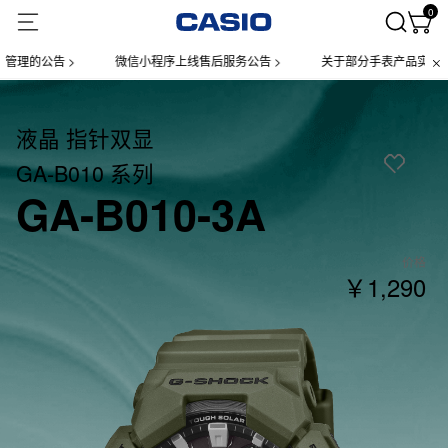
0
公告 >
微信小程序上线售后服务公告 >
关于部分手表产品实施【一物
液晶 指针双显
GA-B010 系列
GA-B010-3A
价格
￥1,290