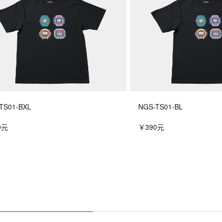
TS01-BXL
NGS-TS01-BL
0元
￥390元