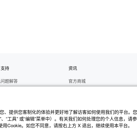
户支持
资讯
见问题解答
官方商城
册
关于CASIO
作视频
C's CLUB 会员权益
修
最新资讯
辨识您、提供您客制化的体验并更好地了解访客如何使⽤我们的平台。您可
、“⼯具” 或“编辑”菜单中）。有关我们如何处理您的个⼈信息，请
理状态查询
公告
Cookie。如您不同意，请按右上⽅ X 退出，继续使⽤本平台。