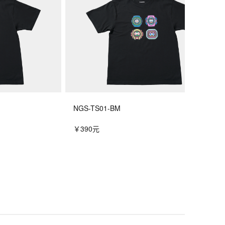
NGS-TS01-BM
￥390元