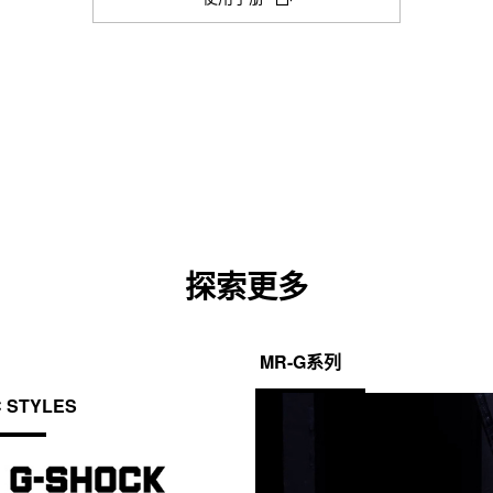
新
时间记录）记录数据：多达 120 
防震
期）从计时模式直接开始计时
选
项
卡
电源和电池使用寿命
闹铃／整点响报
中
电池大致续航时间：CR2016 可续航 
打
5 个每日闹铃
开)
整点响报
1 分钟增量）
照明灯颜色
探索更多
LED：白色
时间（1.5 秒或 3 秒），照明渐弱
照明持续时间（1.5 秒或 3 秒），照
MR-G系列
C STYLES
静音功能
按钮操作音开/关