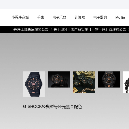
小程序商城
手表
电子乐器
计算器
电子辞典
Moflin
小程序上线售后服务公告
关于部分手表产品实施【一物一码】管理的公告
微信小
G-SHOCK经典型号哑光黑金配色