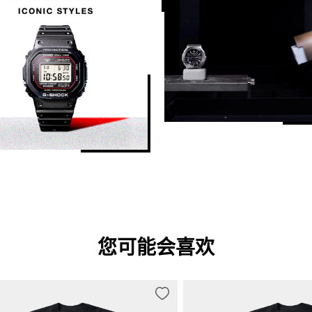
其他功能
12/24 小时制
指针闪避功能（移开指针以便无障碍
一般计时：

指针：3 根指针（时针、分针（指针每
液晶显示：时、分、秒、下午、月、
您可能会喜欢