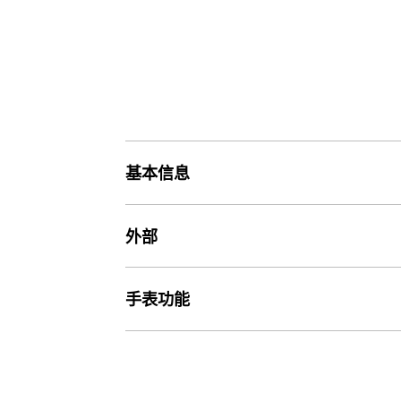
基本信息
价格
外部
价格1,190元
玻璃
手表功能
重量
矿物玻璃
62 g
世界时间
第二时间（本地城市时间切换）
表带