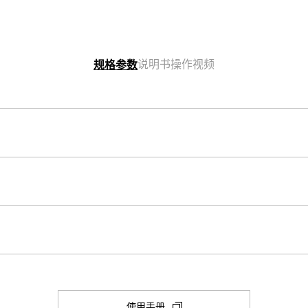
说明书
操作视频
规格参数
表壳尺寸（长× 宽× 高）
54.1 × 48.6 × 15.5 mm
其他
表壳和表圈材料
Neobrite
树脂
秒表
1/100 秒 秒表 最大范围：00'00''00~
构造
(在
使用手册
测量单位：1/100 秒（前 60 分钟