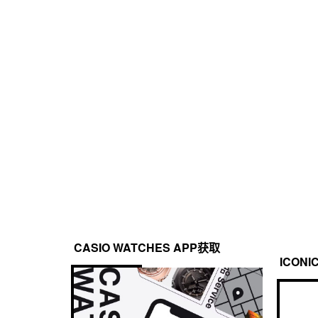
树脂表带
防水性
定时器
200 米防水
倒计时器

测量单位：1 秒

倒计时范围：100 分钟

倒计时开始时间设置范围：1 秒到 100 分钟（1 秒增量，
照明灯
双 LED 照明

表面 LED 照明（自动 LED 照明，高亮度，可选择照明持续
光）

数字显示屏 LED 背光灯（自动 LED 照明，高亮度，可选择
明渐弱光）
CASIO WATCHES APP获取
ICONI
日历
全自动日历（至 2099 年）