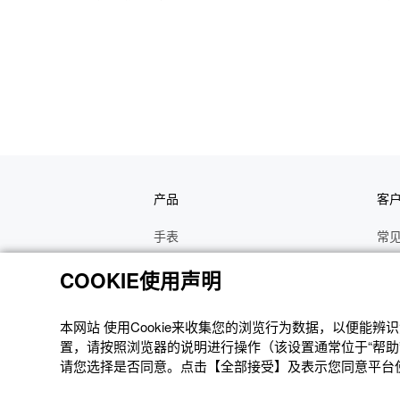
产品
客
手表
常
电子乐器
手
COOKIE使用声明
函数计算器
操
办公计算器
维
本网站 使⽤Cookie来收集您的浏览⾏为数据，以便能
置，请按照浏览器的说明进⾏操作（该设置通常位于“帮助”
电子辞典
修
请您选择是否同意。点击【全部接受】及表示您同意平台使用
Moflin