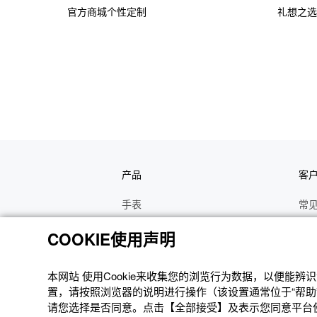
官方商城个性定制
礼想之选
产品
客
手表
常
电子乐器
手
COOKIE使用声明
函数计算器
操
办公计算器
维
本网站 使⽤Cookie来收集您的浏览⾏为数据，以便能
置，请按照浏览器的说明进⾏操作（该设置通常位于“帮助”
电子辞典
修
请您选择是否同意。点击【全部接受】及表示您同意平台使用