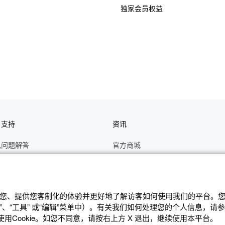
独家会员权益
户支持
资讯
见问题解答
官方商城
册
关于CASIO
作视频
C's CLUB 会员权益
修
最新资讯
辨识您、提供您客制化的体验并更好地了解访客如何使⽤我们的平台。您可
、“⼯具” 或“编辑”菜单中）。有关我们如何处理您的个⼈信息，请
理状态查询
公告
Cookie。如您不同意，请按右上⽅ X 退出，继续使⽤本平台。