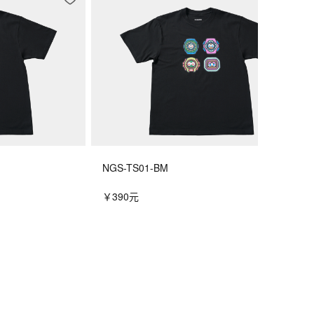
NGS-TS01-BM
￥390元