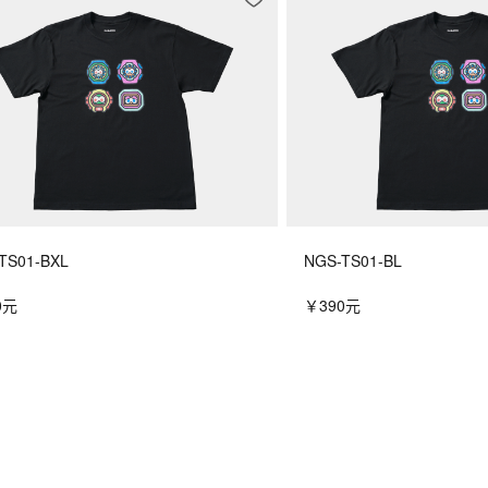
TS01-BXL
NGS-TS01-BL
0元
￥390元