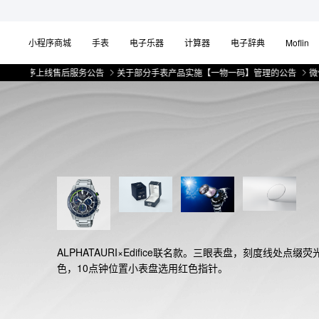
小程序商城
手表
电子乐器
计算器
电子辞典
Moflin
序上线售后服务公告
关于部分手表产品实施【一物一码】管理的公告
微信小程序
ALPHATAURI×Edifice联名款。三眼表盘，刻度线处点缀荧
色，10点钟位置小表盘选用红色指针。