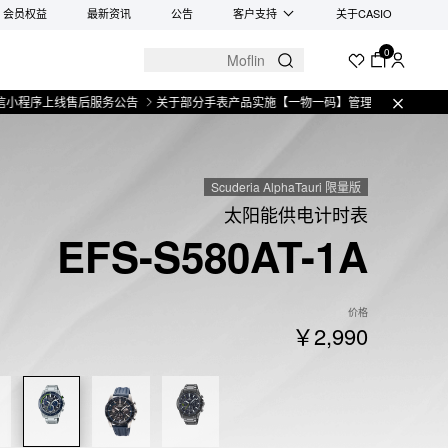
会员权益
最新资讯
公告
客户支持
关于CASIO
0
上线售后服务公告
关于部分手表产品实施【一物一码】管理的公告
微信小程序
Scuderia AlphaTauri 限量版
太阳能供电计时表
EFS-S580AT-1A
价格
￥2,990