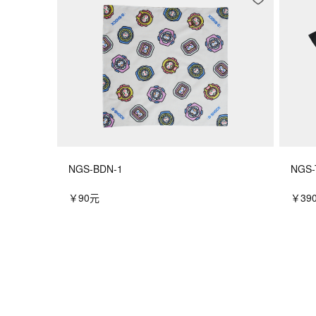
NGS-BDN-1
NGS-
￥90元
￥39