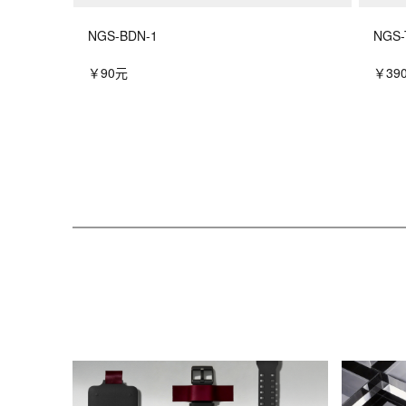
NGS-BDN-1
NGS-
￥90元
￥39