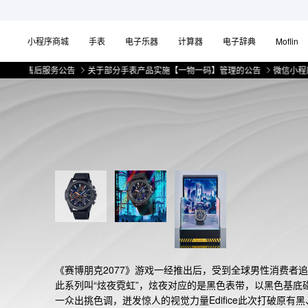
小程序商城
手表
电子乐器
计算器
电子辞典
Moflin
售后服务公告
关于部分手表产品实施【一物一码】管理的公告
微信小程序上线
《赛博朋克2077》游戏一经推出后，受到全球男性消费者
此系列叫“炫夜霓虹”，炫夜对应的是黑色表带，以黑色基底
一众出挑色调，迸发惊人的视觉力量Edifice此次打破原有黑