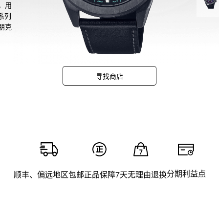
，用
系列
朋克
八门
不失
的年
寻找商店
分期利益点
顺丰、偏远地区包邮
正品保障
7天无理由退换