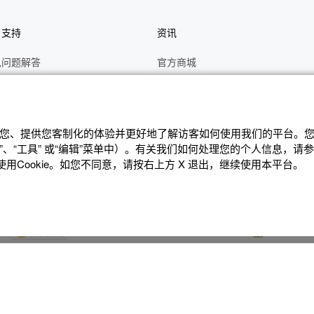
户支持
资讯
见问题解答
官方商城
册
关于CASIO
作视频
C's CLUB 会员权益
修
最新资讯
辨识您、提供您客制化的体验并更好地了解访客如何使⽤我们的平台。您可
、“⼯具” 或“编辑”菜单中）。有关我们如何处理您的个⼈信息，请
理状态查询
公告
Cookie。如您不同意，请按右上⽅ X 退出，继续使⽤本平台。
沪ICP备14020594号-1