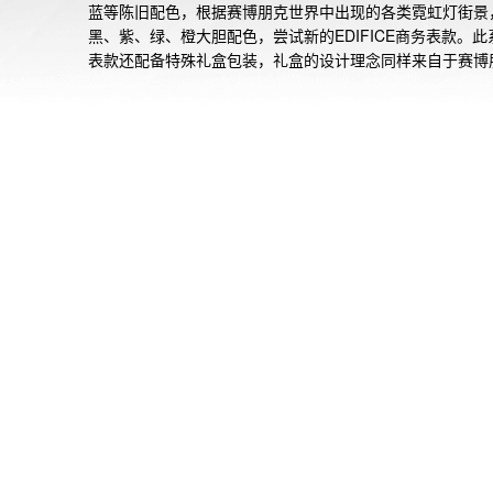
蓝等陈旧配色，根据赛博朋克世界中出现的各类霓虹灯街景
黑、紫、绿、橙大胆配色，尝试新的EDIFICE商务表款。此
表款还配备特殊礼盒包装，礼盒的设计理念同样来自于赛博
的世界观，将未来机械风格用赛博朋克常用色彩，呈现五花
的视觉冲击效果。炫夜霓虹系列三款腕表的配色方案沉稳而
亮眼，可在商务与休闲不同风格间随意切换，释放无可抵挡
轻力量。