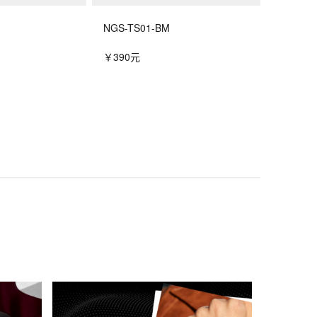
NGS-TS01-BM
￥390元