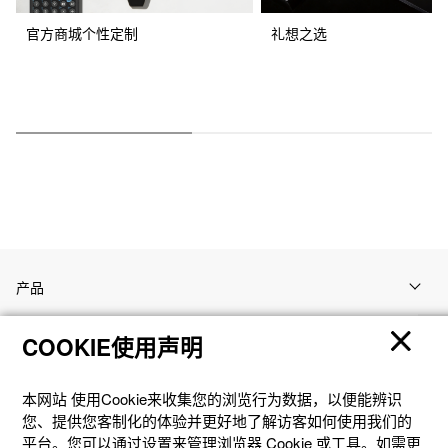
官方商城个性定制
礼想之选
产品
COOKIE使用声明
客户支持
本网站 使⽤Cookie来收集您的浏览⾏为数据，以便能辨识
资讯
您、提供您客制化的体验并更好地了解访客如何使⽤我们的
平台。您可以通过设置来管理浏览器 Cookie 或⼯具。如需更