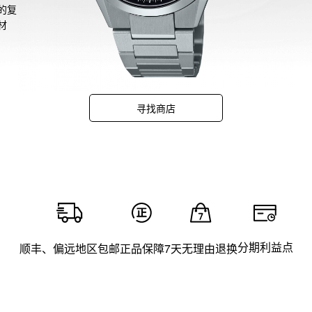
的复
材
款搭
美，
采用
寻找商店
不锈钢
分期利益点
顺丰、偏远地区包邮
正品保障
7天无理由退换