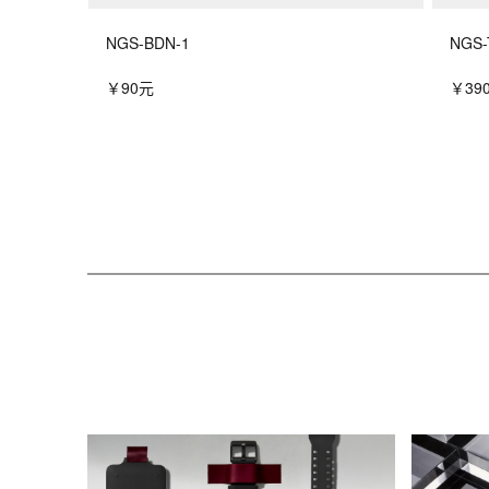
NGS-BDN-1
NGS-
￥90元
￥39