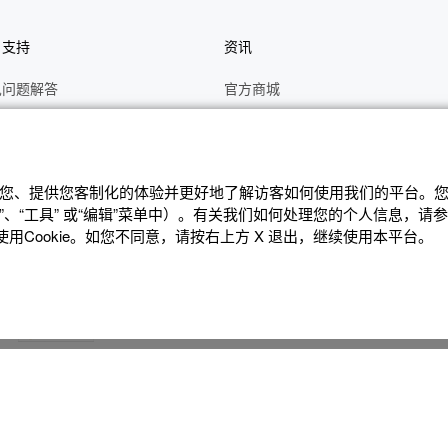
户支持
资讯
见问题解答
官方商城
册
关于CASIO
作视频
C's CLUB 会员权益
修
最新资讯
辨识您、提供您客制化的体验并更好地了解访客如何使⽤我们的平台。您可
、“⼯具” 或“编辑”菜单中）。有关我们如何处理您的个⼈信息，请
理状态查询
公告
Cookie。如您不同意，请按右上⽅ X 退出，继续使⽤本平台。
沪ICP备14020594号-1