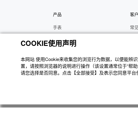
产品
客
手表
常
电子乐器
手
COOKIE使用声明
函数计算器
操
办公计算器
维
本网站 使⽤Cookie来收集您的浏览⾏为数据，以便能
置，请按照浏览器的说明进⾏操作（该设置通常位于“帮助”
电子辞典
修
请您选择是否同意。点击【全部接受】及表示您同意平台使用
Moflin