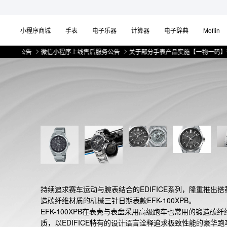
小程序商城
手表
电子乐器
计算器
电子辞典
Moflin
的公告
微信小程序上线售后服务公告
关于部分手表产品实施【一物一码】管理的
持续追求赛车运动与腕表结合的EDIFICE系列，隆重推出搭
造碳纤维材质的机械三针日期表款EFK-100XPB。

EFK-100XPB在表壳与表盘采用高级跑车也常用的锻造碳纤
质，以EDIFICE特有的设计语言诠释追求极致性能的豪华跑