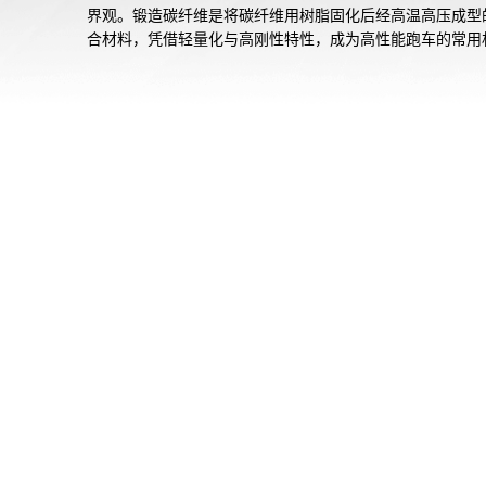
界观。锻造碳纤维是将碳纤维用树脂固化后经高温高压成型
合材料，凭借轻量化与高刚性特性，成为高性能跑车的常用
质。

为在机芯部分同样体现高级跑车的澎湃动力，作为CASIO首
载机械机芯的表款，透过透明底盖可欣赏机芯运转的机械之
尽享机械腕表的独特魅力。

EFK-100系列全系标配人造蓝宝石玻璃镜面。EFK-100XPB
三折式树脂表带，EFK-100CD和EFK-100D则采用了实心
表带。