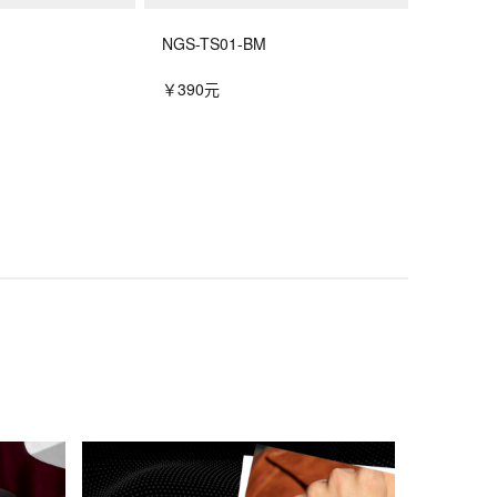
NGS-TS01-BM
￥390元