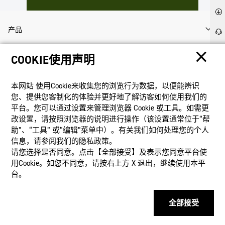
产品
COOKIE使用声明
客户支持
本网站 使⽤Cookie来收集您的浏览⾏为数据，以便能辨识
资讯
您、提供您客制化的体验并更好地了解访客如何使⽤我们的
平台。您可以通过设置来管理浏览器 Cookie 或⼯具。如需更
改设置，请按照浏览器的说明进⾏操作（该设置通常位于“帮
社交媒体
助”、“⼯具” 或“编辑”菜单中）。有关我们如何处理您的个⼈
信息，请参阅我们的隐私政策。
请您选择是否同意。点击【全部接受】及表示您同意平台使
用Cookie。如您不同意，请按右上⽅ X 退出，继续使⽤本平
台。
隐私权保护
使用条款
网站地图
联系我们
© 2025 卡西欧（中国）贸易有限公司 CASIO(China) Co., Ltd
全部接受
产看详情
沪ICP备14020594号-1