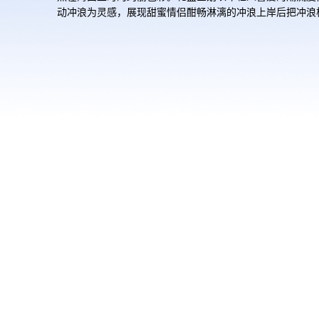
动冲浪为灵感，展现甜蜜情侣酣畅淋漓的冲浪上岸后把冲浪
在沙滩上的场景，潮流情侣带着我们的G-SHOCK与Baby-G
表手牵手一起开启夏日轻松之旅。海边冲浪，潮流动感，心
然一新。