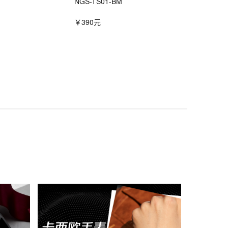
NGS-TS01-BM
￥390元