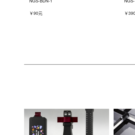
NGS-BDN-1
NGS-
￥90元
￥39