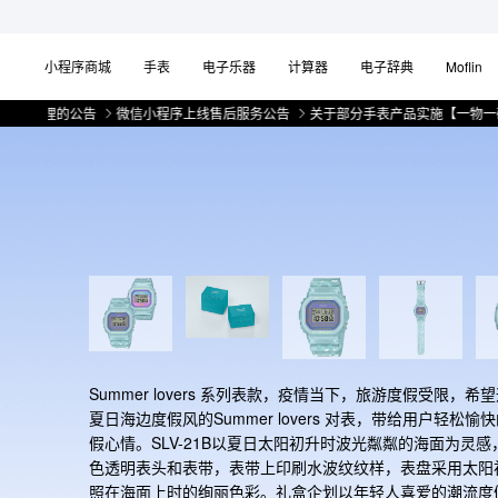
小程序商城
手表
电子乐器
计算器
电子辞典
Moflin
理的公告
微信小程序上线售后服务公告
关于部分手表产品实施【一物一码】管理
Summer lovers 系列表款，疫情当下，旅游度假受限，希
夏日海边度假风的Summer lovers 对表，带给用户轻松愉
假心情。SLV-21B以夏日太阳初升时波光粼粼的海面为灵感
色透明表头和表带，表带上印刷水波纹纹样，表盘采用太阳
照在海面上时的绚丽色彩。礼盒企划以年轻人喜爱的潮流度