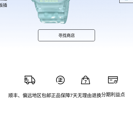
板插
 对
情焕
寻找商店
分期利益点
顺丰、偏远地区包邮
正品保障
7天无理由退换