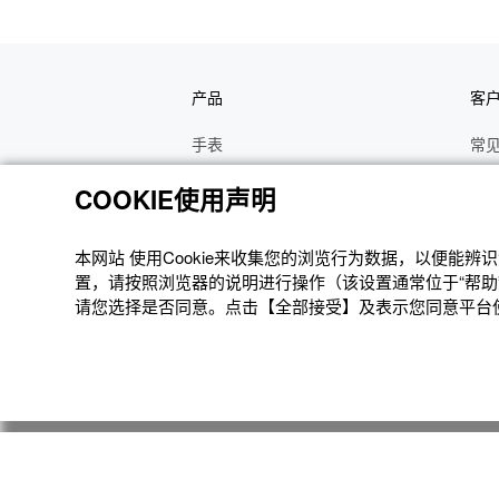
产品
客
手表
常
电子乐器
手
COOKIE使用声明
函数计算器
操
办公计算器
维
本网站 使⽤Cookie来收集您的浏览⾏为数据，以便能
置，请按照浏览器的说明进⾏操作（该设置通常位于“帮助”
电子辞典
修
请您选择是否同意。点击【全部接受】及表示您同意平台使用
Moflin