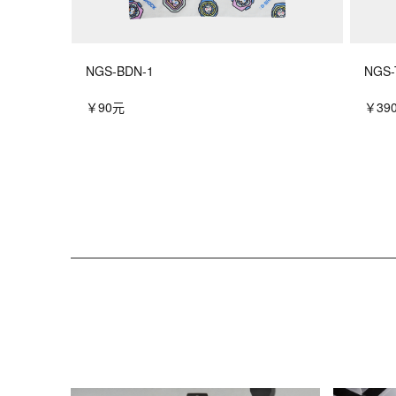
NGS-BDN-1
NGS-
￥90元
￥39