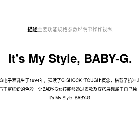
说明书
操作视频
描述
主要功能
规格参数
It's My Style, BABY-G.
G电子表诞生于1994年，延续了G-SHOCK "TOUGH"概念，搭载了抗
与丰富缤纷的色彩，让BABY-G女孩能够透过表款及穿搭展现属于自己独
It's My Style, BABY-G.