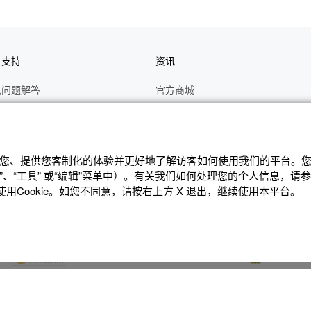
户支持
资讯
见问题解答
官方商城
册
关于CASIO
作视频
C's CLUB 会员权益
修
最新资讯
辨识您、提供您客制化的体验并更好地了解访客如何使⽤我们的平台。您可
、“⼯具” 或“编辑”菜单中）。有关我们如何处理您的个⼈信息，请
理状态查询
公告
Cookie。如您不同意，请按右上⽅ X 退出，继续使⽤本平台。
沪ICP备14020594号-1