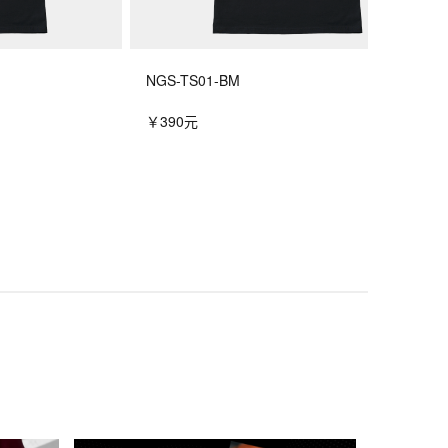
NGS-TS01-BM
￥390元