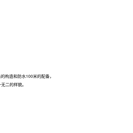
冲击的构造和防水100米的配备，
一无二的样貌。