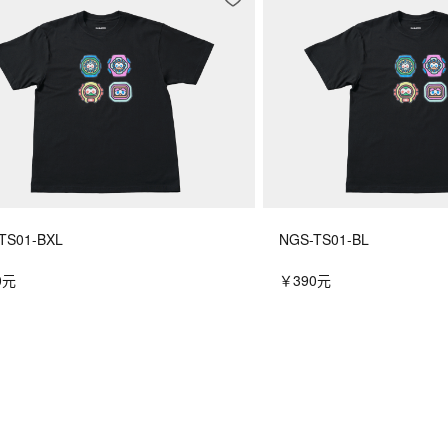
TS01-BXL
NGS-TS01-BL
0元
￥390元