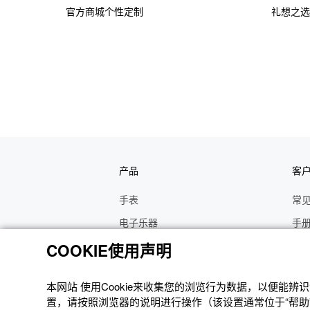
官方商城个性定制
礼想之选
产品
客
手表
常
电子乐器
手
函数计算器
操
COOKIE使用声明
办公计算器
维
本网站 使⽤Cookie来收集您的浏览⾏为数据，以便能
电子辞典
修
置，请按照浏览器的说明进⾏操作（该设置通常位于“帮助”