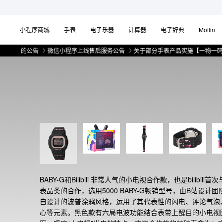
小程序商城
手表
电子乐器
计算器
电子辞典
Moflin
的公告
微信小程序上线售后服务公告
关于部分手表产品实施【一物一码】管理
BABY-G和Bilibili 非常人气的小电视合作款，也是bilibili首
表品类的合作，选用5000 BABY-G畅销型号，由B站设计团
自设计的波普涂鸦风格，运用了其代表性的闪电、评论气泡
心等元素。黑色款有六局电波功能结合表带上醒目的小电视