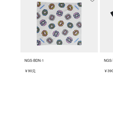
NGS-BDN-1
NGS-
￥90元
￥39