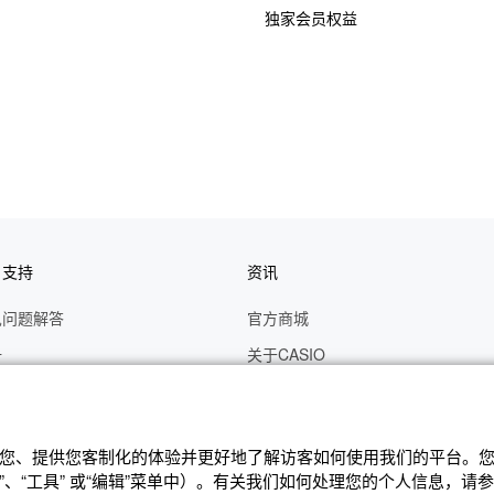
独家会员权益
户支持
资讯
见问题解答
官方商城
册
关于CASIO
作视频
C's CLUB 会员权益
修
最新资讯
辨识您、提供您客制化的体验并更好地了解访客如何使⽤我们的平台。您可
理状态查询
公告
、“⼯具” 或“编辑”菜单中）。有关我们如何处理您的个⼈信息，请