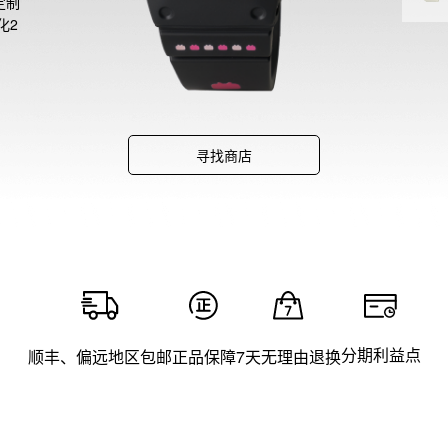
定制
化2
寻找商店
分期利益点
顺丰、偏远地区包邮
正品保障
7天无理由退换