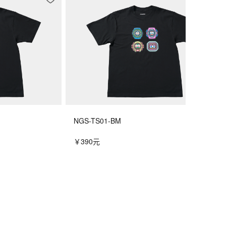
NGS-TS01-BM
￥390元