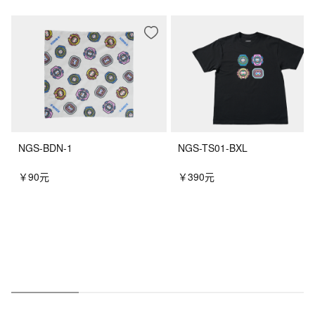
NGS-BDN-1
NGS-TS01-BXL
￥90元
￥390元