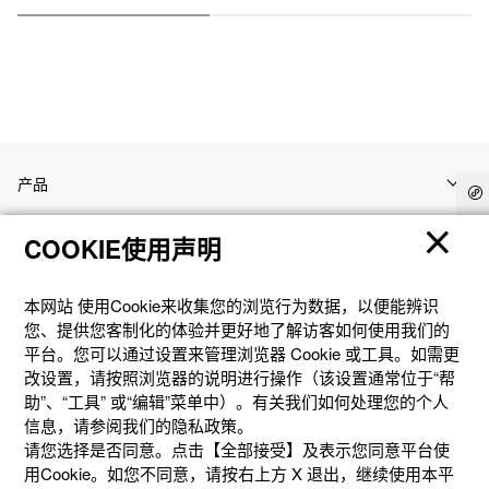
产品
COOKIE使用声明
客户支持
本网站 使⽤Cookie来收集您的浏览⾏为数据，以便能辨识
资讯
您、提供您客制化的体验并更好地了解访客如何使⽤我们的
平台。您可以通过设置来管理浏览器 Cookie 或⼯具。如需更
改设置，请按照浏览器的说明进⾏操作（该设置通常位于“帮
社交媒体
助”、“⼯具” 或“编辑”菜单中）。有关我们如何处理您的个⼈
信息，请参阅我们的隐私政策。
请您选择是否同意。点击【全部接受】及表示您同意平台使
用Cookie。如您不同意，请按右上⽅ X 退出，继续使⽤本平