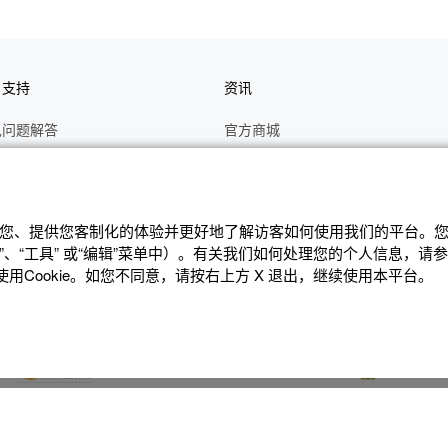
户支持
资讯
见问题解答
官方商城
册
关于CASIO
作视频
C's CLUB 会员权益
修
最新资讯
辨识您、提供您客制化的体验并更好地了解访客如何使⽤我们的平台。您可
、“⼯具” 或“编辑”菜单中）。有关我们如何处理您的个⼈信息，请
理状态查询
公告
Cookie。如您不同意，请按右上⽅ X 退出，继续使⽤本平台。
沪ICP备14020594号-1