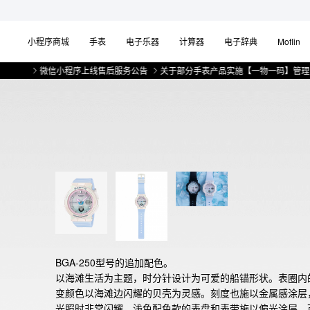
小程序商城
手表
电子乐器
计算器
电子辞典
Moflin
微信小程序上线售后服务公告
关于部分手表产品实施【一物一码】管理的公告
BGA-250型号的追加配色。

以海滩生活为主题，时分针设计为可爱的船锚形状。表圈内
变颜色以海滩边闪耀的贝壳为灵感。刻度也施以金属感涂层
光照时非常闪耀。浅色配色款的表盘和表带施以偏光涂层，