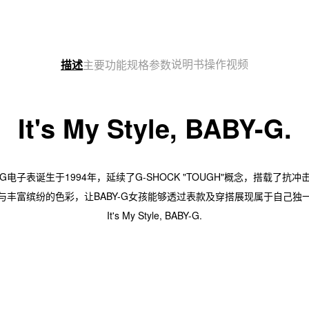
说明书
操作视频
描述
主要功能
规格参数
It's My Style, BABY-G.
G电子表诞生于1994年，延续了G-SHOCK "TOUGH"概念，搭载了抗
与丰富缤纷的色彩，让BABY-G女孩能够透过表款及穿搭展现属于自己独
It's My Style, BABY-G.