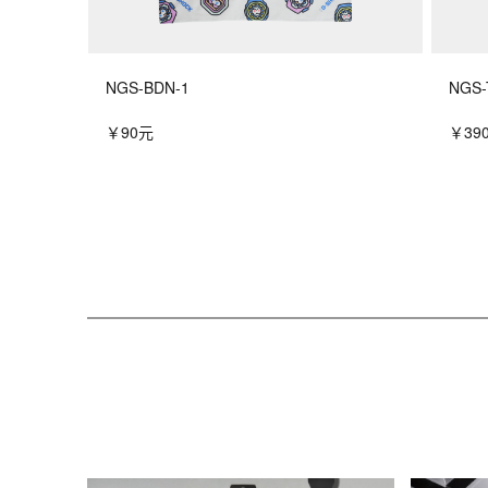
NGS-BDN-1
NGS-
￥90元
￥39