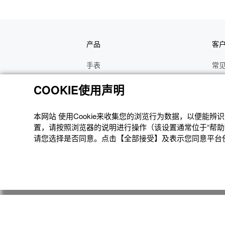
产品
客
手表
常
电子乐器
手
COOKIE使用声明
函数计算器
操
办公计算器
维
本网站 使⽤Cookie来收集您的浏览⾏为数据，以便能
置，请按照浏览器的说明进⾏操作（该设置通常位于“帮助”
电子辞典
修
请您选择是否同意。点击【全部接受】及表示您同意平台使用
Moflin