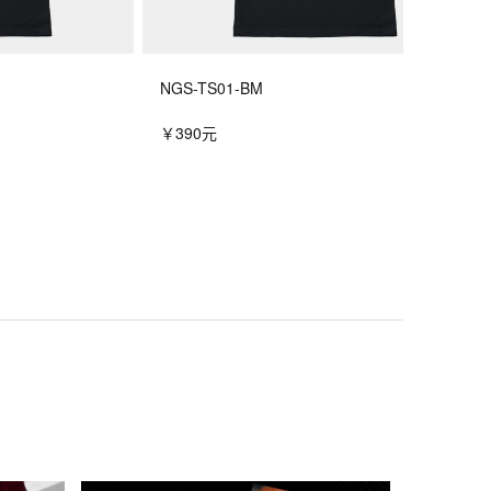
NGS-TS01-BM
￥390元