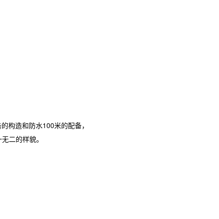
冲击的构造和防水100米的配备，
一无二的样貌。