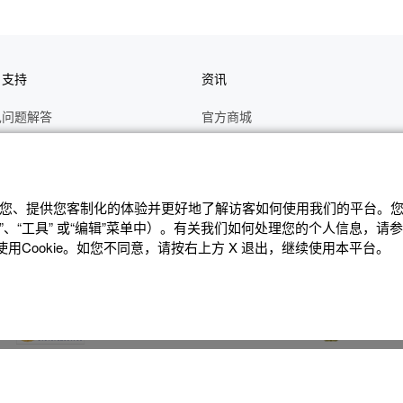
户支持
资讯
见问题解答
官方商城
册
关于CASIO
作视频
C's CLUB 会员权益
修
最新资讯
辨识您、提供您客制化的体验并更好地了解访客如何使⽤我们的平台。您可
、“⼯具” 或“编辑”菜单中）。有关我们如何处理您的个⼈信息，请
理状态查询
公告
Cookie。如您不同意，请按右上⽅ X 退出，继续使⽤本平台。
沪ICP备14020594号-1