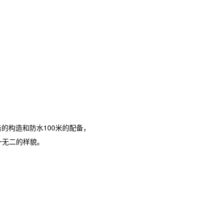
冲击的构造和防水100米的配备，
一无二的样貌。