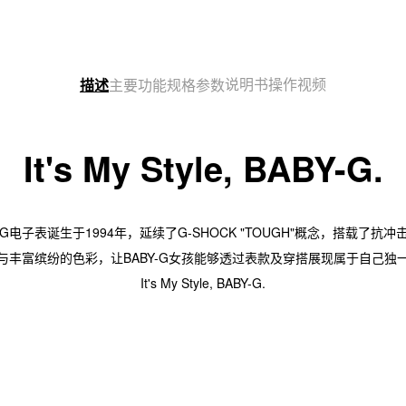
说明书
操作视频
描述
主要功能
规格参数
It's My Style, BABY-G.
G电子表诞生于1994年，延续了G-SHOCK "TOUGH"概念，搭载了抗
与丰富缤纷的色彩，让BABY-G女孩能够透过表款及穿搭展现属于自己独
It's My Style, BABY-G.