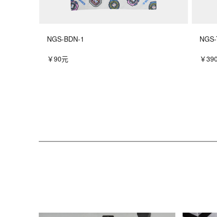
NGS-BDN-1
NGS-
￥90元
￥39