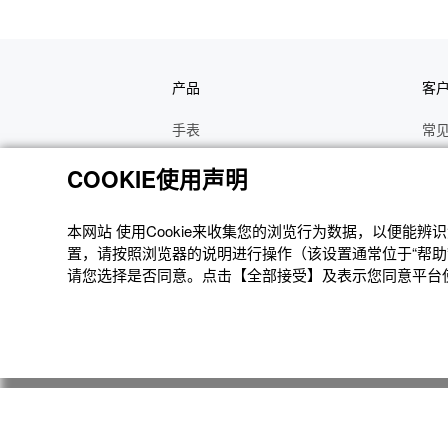
产品
客
手表
常
电子乐器
手
COOKIE使用声明
函数计算器
操
办公计算器
维
本网站 使⽤Cookie来收集您的浏览⾏为数据，以便能
置，请按照浏览器的说明进⾏操作（该设置通常位于“帮助”
电子辞典
修
请您选择是否同意。点击【全部接受】及表示您同意平台使用
Moflin