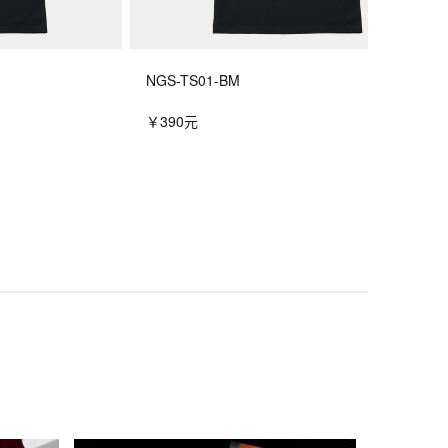
NGS-TS01-BM
￥390元