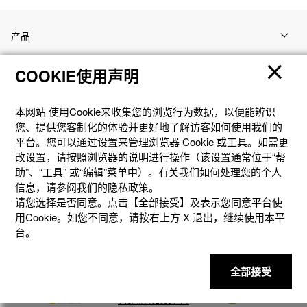
产品
COOKIE使用声明
客户支持
本网站 使⽤Cookie来收集您的浏览⾏为数据，以便能辨识
资讯
您、提供您客制化的体验并更好地了解访客如何使⽤我们的
平台。您可以通过设置来管理浏览器 Cookie 或⼯具。如需更
改设置，请按照浏览器的说明进⾏操作（该设置通常位于“帮
社交媒体
助”、“⼯具” 或“编辑”菜单中）。有关我们如何处理您的个⼈
信息，请参阅我们的隐私政策。
请您选择是否同意。点击【全部接受】及表示您同意平台使
用Cookie。如您不同意，请按右上⽅ X 退出，继续使⽤本平
台。
隐私权保护
使用条款
网站地图
联系我们
© 2025 卡西欧（中国）贸易有限公司 CASIO(China) Co., Ltd
全部接受
沪ICP备14020594号-1