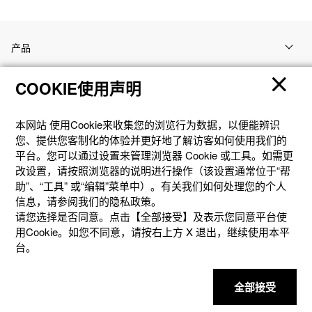
产品
COOKIE使用声明
客户支持
本网站 使⽤Cookie来收集您的浏览⾏为数据，以便能辨识
资讯
您、提供您客制化的体验并更好地了解访客如何使⽤我们的
平台。您可以通过设置来管理浏览器 Cookie 或⼯具。如需更
改设置，请按照浏览器的说明进⾏操作（该设置通常位于“帮
社交媒体
助”、“⼯具” 或“编辑”菜单中）。有关我们如何处理您的个⼈
信息，请参阅我们的隐私政策。
请您选择是否同意。点击【全部接受】及表示您同意平台使
用Cookie。如您不同意，请按右上⽅ X 退出，继续使⽤本平
台。
隐私权保护
使用条款
网站地图
联系我们
© 2025 卡西欧（中国）贸易有限公司 CASIO(China) Co., Ltd
全部接受