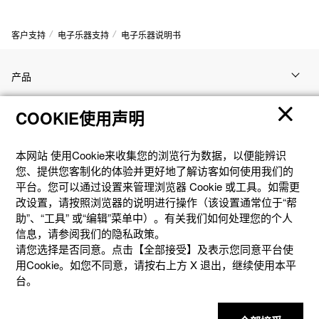
客户支持
电子乐器支持
电子乐器说明书
产品
COOKIE使用声明
客户支持
本网站 使⽤Cookie来收集您的浏览⾏为数据，以便能辨识
资讯
您、提供您客制化的体验并更好地了解访客如何使⽤我们的
平台。您可以通过设置来管理浏览器 Cookie 或⼯具。如需更
改设置，请按照浏览器的说明进⾏操作（该设置通常位于“帮
社交媒体
助”、“⼯具” 或“编辑”菜单中）。有关我们如何处理您的个⼈
信息，请参阅我们的隐私政策。
请您选择是否同意。点击【全部接受】及表示您同意平台使
用Cookie。如您不同意，请按右上⽅ X 退出，继续使⽤本平
台。
隐私权保护
使用条款
网站地图
联系我们
© 2025 卡西欧（中国）贸易有限公司 CASIO(China) Co., Ltd