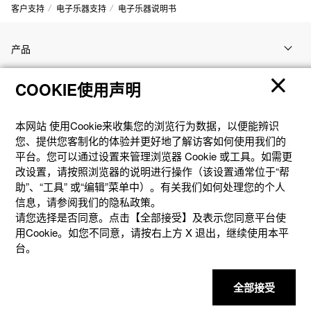
客户支持
电子乐器支持
电子乐器说明书
产品
COOKIE使用声明
客户支持
本网站 使⽤Cookie来收集您的浏览⾏为数据，以便能辨识
资讯
您、提供您客制化的体验并更好地了解访客如何使⽤我们的
平台。您可以通过设置来管理浏览器 Cookie 或⼯具。如需更
改设置，请按照浏览器的说明进⾏操作（该设置通常位于“帮
社交媒体
助”、“⼯具” 或“编辑”菜单中）。有关我们如何处理您的个⼈
信息，请参阅我们的隐私政策。
请您选择是否同意。点击【全部接受】及表示您同意平台使
用Cookie。如您不同意，请按右上⽅ X 退出，继续使⽤本平
台。
隐私权保护
使用条款
网站地图
联系我们
© 2025 卡西欧（中国）贸易有限公司 CASIO(China) Co., Ltd
全部接受