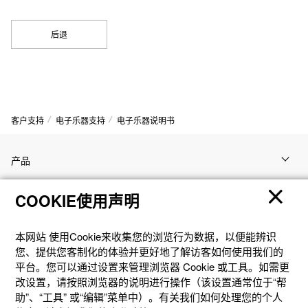
后退
客户支持
电子乐器支持
电子乐器说明书
产品
COOKIE使用声明
客户支持
本网站 使⽤Cookie来收集您的浏览⾏为数据，以便能辨识
资讯
您、提供您客制化的体验并更好地了解访客如何使⽤我们的
平台。您可以通过设置来管理浏览器 Cookie 或⼯具。如需更
改设置，请按照浏览器的说明进⾏操作（该设置通常位于“帮
社交媒体
助”、“⼯具” 或“编辑”菜单中）。有关我们如何处理您的个⼈