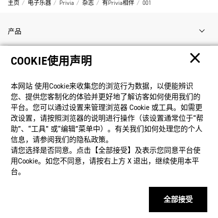
主页
电子乐器
Privia
杂志
有Privia相伴
001
产品
COOKIE使用声明
客户支持
本网站 使⽤Cookie来收集您的浏览⾏为数据，以便能辨识
资讯
您、提供您客制化的体验并更好地了解访客如何使⽤我们的
平台。您可以通过设置来管理浏览器 Cookie 或⼯具。如需更
改设置，请按照浏览器的说明进⾏操作（该设置通常位于“帮
社交媒体
助”、“⼯具” 或“编辑”菜单中）。有关我们如何处理您的个⼈
信息，请参阅我们的隐私政策。
请您选择是否同意。点击【全部接受】及表示您同意平台使
用Cookie。如您不同意，请按右上⽅ X 退出，继续使⽤本平
台。
隐私权保护
使用条款
网站地图
联系我们
© 2025 卡西欧（中国）贸易有限公司 CASIO(China) Co., Ltd
全部接受