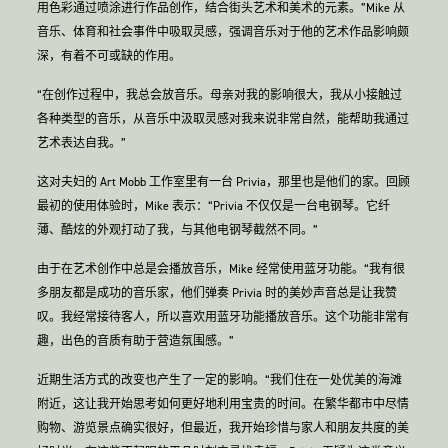
用色彩通过喷涂进行作品创作，结合街头艺术和美术的元素。”Mike 从
音乐、体育和社会事件中吸取灵感，强调音乐对于他的艺术作品影响颇
深，有着不可或缺的作用。
“在创作过程中，我总会放音乐。母亲对我的影响很大，我从小接触过
各种类型的音乐，从音乐中汲取灵感对我来说非常自然，能帮助我通过
艺术表达自我。”
这对夫妇的 Art Mobb 工作室里有一台 Privia，那里也是他们的家。回顾
最初的使用体验时，Mike 表示：“Privia 不仅仅是一台电钢琴。它纤
薄、酷炫的外观打动了我，与其他电钢琴截然不同。”
由于在艺术创作中总是会播放音乐，Mike 经常使用蓝牙功能。“我有很
多朋友都是成功的音乐家，他们弹奏 Privia 时的美妙声音总是让我赞
叹。我经常接待客人，所以喜欢用蓝牙功能播放音乐。这个功能非常有
趣，出色的音质有助于营造氛围感。”
近期生活方式的改变也产生了一定的影响。“我们住在一处优美的海滩
附近，这让我开始思考如何更好地利用宝贵的时间。在繁华都市中尽情
购物、游览景点确实很好，但最近，我开始珍惜与家人和朋友共度的美