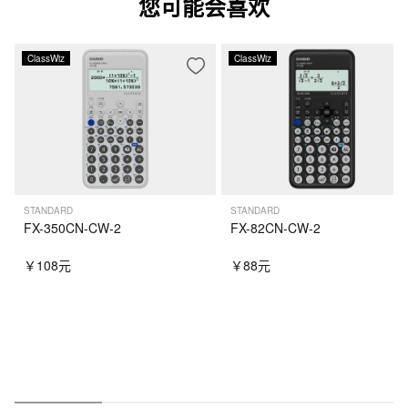
您可能会喜欢
ClassWiz
ClassWiz
STANDARD
STANDARD
FX-350CN-CW-2
FX-82CN-CW-2
￥108元
￥88元