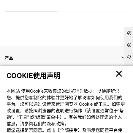
产品
COOKIE使用声明
客户支持
本网站 使⽤Cookie来收集您的浏览⾏为数据，以便能辨识
资讯
您、提供您客制化的体验并更好地了解访客如何使⽤我们的
平台。您可以通过设置来管理浏览器 Cookie 或⼯具。如需更
改设置，请按照浏览器的说明进⾏操作（该设置通常位于“帮
社交媒体
助”、“⼯具” 或“编辑”菜单中）。有关我们如何处理您的个⼈
信息，请参阅我们的隐私政策。
请您选择是否同意。点击【全部接受】及表示您同意平台使