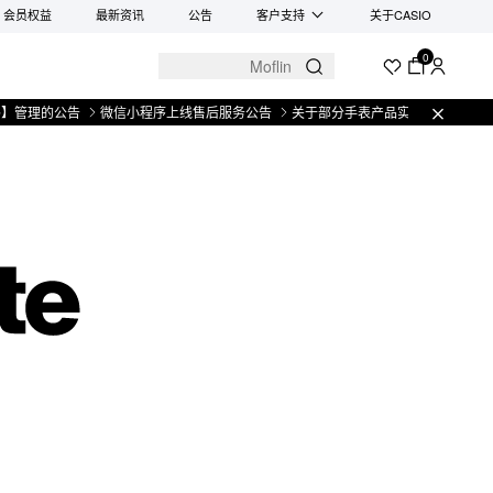
会员权益
最新资讯
公告
客户支持
关于CASIO
0
信小程序上线售后服务公告
关于部分手表产品实施【一物一码】管理的公告
微