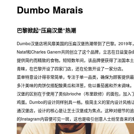
Dumbo Marais
巴黎掀起“压扁汉堡”热潮
Dumbo汉堡店将风靡美国的压扁汉堡热潮带到了巴黎。2019年，S
Nataf和Charles Ganem共同创立了这个品牌，立志在日益复
提供简约而精致的食物。短短数年间，该品牌便获得了法国本土
青睐，在巴黎开设了四家门店，还在伦敦开设了一家分店。
菜单特意设计得非常简单，专注于单一品类，确保为顾客提供最
多汁美味的肉饼仅搭配酸黄瓜和洋葱，佐以番茄酱和芥末调味。
汉堡的区别在于使用了类似brioche（布里欧修）的面包，加入
鸡蛋。Dumbo的设计同样别具一格。极简主义的室内设计风格
通汉堡店，设计的核心是让芝士汉堡成为焦点。这种对细节的追
的Instagram内容便可见一斑，这也是吸引创意人士纷至沓来