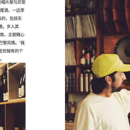
胶唱片架与巨型
尾酒，一边享
集的，包括东
说道。步入其
筑、主厨精心
巴黎风情。“我
是这份独有的个
展。