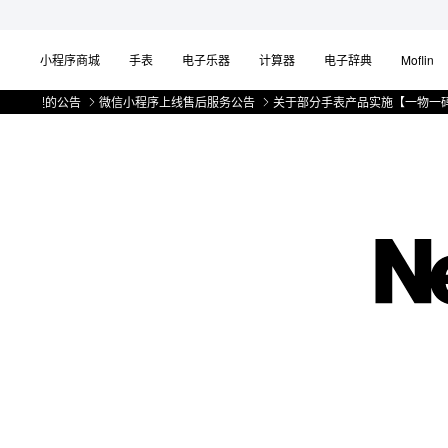
小程序商城
手表
电子乐器
计算器
电子辞典
Moflin
微信小程序上线售后服务公告
关于部分手表产品实施【一物一码】管理的公告
微