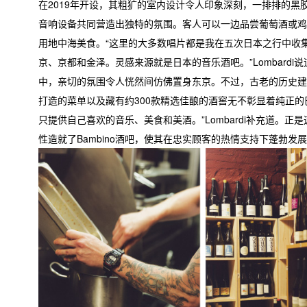
在2019年开设，其粗犷的室内设计令人印象深刻，一排排的黑
音响设备共同营造出独特的氛围。客人可以一边品尝葡萄酒或鸡
用地中海美食。“这里的大多数唱片都是我在五次日本之行中收
京、京都和金泽。灵感来源就是日本的音乐酒吧。”Lombardi
中，亲切的氛围令人恍然间仿佛置身东京。不过，古老的历史建
打造的菜单以及藏有约300款精选佳酿的酒窖无不彰显着纯正的
只提供自己喜欢的音乐、美食和美酒。”Lombardi补充道。正
性造就了Bambino酒吧，使其在忠实顾客的热情支持下蓬勃发