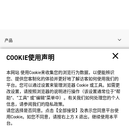
产品
COOKIE使用声明
客户支持
本网站 使⽤Cookie来收集您的浏览⾏为数据，以便能辨识
资讯
您、提供您客制化的体验并更好地了解访客如何使⽤我们的
平台。您可以通过设置来管理浏览器 Cookie 或⼯具。如需更
改设置，请按照浏览器的说明进⾏操作（该设置通常位于“帮
社交媒体
助”、“⼯具” 或“编辑”菜单中）。有关我们如何处理您的个⼈
信息，请参阅我们的隐私政策。
请您选择是否同意。点击【全部接受】及表示您同意平台使
用Cookie。如您不同意，请按右上⽅ X 退出，继续使⽤本平
台。