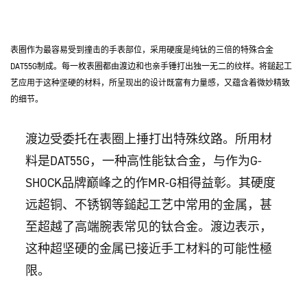
表圈作为最容易受到撞击的手表部位，采用硬度是纯钛的三倍的特殊合金
DAT55G制成。每一枚表圈都由渡边和也亲手锤打出独一无二的纹样。将鎚起工
艺应用于这种坚硬的材料，所呈现出的设计既富有力量感，又蕴含着微妙精致
的细节。
渡边受委托在表圈上捶打出特殊纹路。所用材
料是DAT55G，一种高性能钛合金，与作为G-
SHOCK品牌巅峰之的作MR-G相得益彰。其硬度
远超铜、不锈钢等鎚起工艺中常用的金属，甚
至超越了高端腕表常见的钛合金。渡边表示，
这种超坚硬的金属已接近手工材料的可能性極
限。