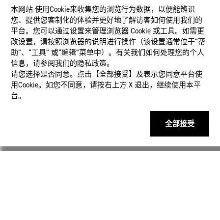
本网站 使⽤Cookie来收集您的浏览⾏为数据，以便能辨识
您、提供您客制化的体验并更好地了解访客如何使⽤我们的
平台。您可以通过设置来管理浏览器 Cookie 或⼯具。如需更
改设置，请按照浏览器的说明进⾏操作（该设置通常位于“帮
助”、“⼯具” 或“编辑”菜单中）。有关我们如何处理您的个⼈
信息，请参阅我们的隐私政策。
产品
请您选择是否同意。点击【全部接受】及表示您同意平台使
用Cookie。如您不同意，请按右上⽅ X 退出，继续使⽤本平
客户支持
台。
资讯
全部接受
社交媒体
隐私权保护
使用条款
网站地图
联系我们