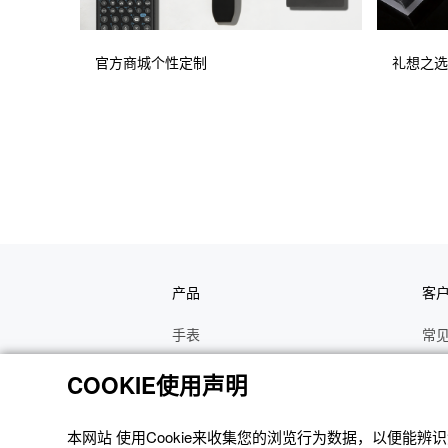
官方商城个性定制
礼想之选
产品
客
手表
常
电子乐器
手
COOKIE使用声明
函数计算器
操
办公计算器
维
本网站 使⽤Cookie来收集您的浏览⾏为数据，以便能