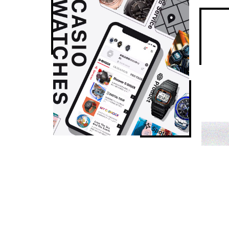
节能功能
节电功能（当手表处于黑暗中时，指针会停止移动以节省
电量维持时间
电池大致续航时间：可充电电池使用 6 个月（正常使用
可充电电池使用 23 个月（充满电后开启省电功能，在完
其他功能
飞行模式
一般计时：模拟指针：3 根指针（时针、分针（指针每 10
（24 小时、世界时间的时数和分数、世界时间的 24 小
日期显示
日期指示器