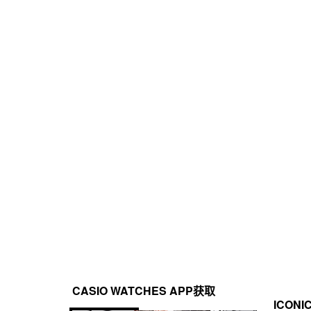
自动时间调整
简易手表设置
钛合金表带
世界时间
约 300 个世界时间城市
实心表带
表面处理工艺
世界时间 39 个时区（39 个城市 + 协调世界时）、夏令
手表状态显示
紧密锁定，1 次按压，三折式表扣
换、自动夏令时 (DST) 切换
AIP®（电弧离子镀）+ 离子电镀
优质生产线证书
防水性
200 米防水
定时器
倒计时器

测量单位：1 秒

倒计时范围：24 小时

倒计时开始时间设置范围：1 分钟到 24 小时（1 分钟增量
电源和电池使用寿命
Tough Solar 系统（太阳能动力）
照明灯
LED 照明（高亮度）

照明渐弱
日历
CASIO WATCHES APP获取
全自动日历（至 2099 年）
ICONI