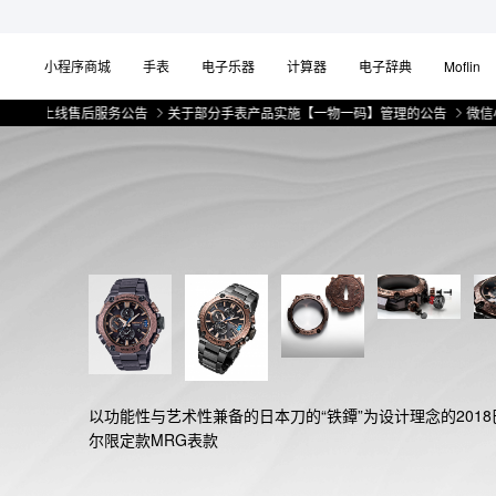
小程序商城
手表
电子乐器
计算器
电子辞典
Moflin
上线售后服务公告
关于部分手表产品实施【一物一码】管理的公告
微信小程序
以功能性与艺术性兼备的日本刀的“铁鐔”为设计理念的2018
尔限定款MRG表款