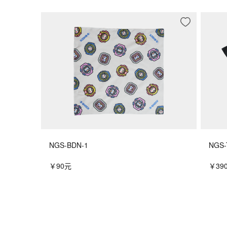
NGS-BDN-1
NGS-
￥90元
￥39