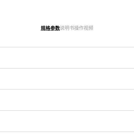
说明书
操作视频
规格参数
表壳尺寸（长× 宽× 高）
54.7 × 49.8 × 16.9 mm
应用程序
表壳和表圈材料
CASIO WATCHES
钛
表冠
螺丝锁入式表冠
构造