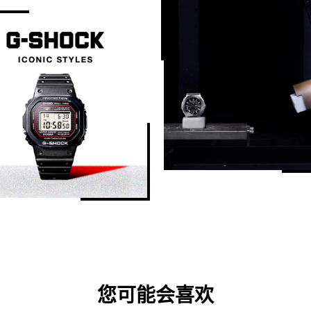
电池显示/警报
电量）
低电量警报
精确度
且充电后不暴露于光线下的续航时间）
精确度：±15 秒/月（不含 GPS 信号接
全黑暗中存放时的续航时间）
时间调整详细信息
时间校准信号

 秒走动一次）、秒针），4 个表盘
站名：DCF77（德国，Mainflingen）
时时数、日期），世界时间城市
频率：77.5 kHz

站名：MSF（英国，Anthorn）

频率：60.0 kHz

站名：WWVB（美国，Fort Collins）
频率：60.0 kHz

站名：JJY（日本，福岛、福冈/佐贺
您可能会喜欢
频率：40.0 kHz（福岛）/60.0 kH
站名：BPC（中国，河南省商丘市）
