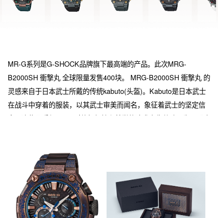
MR-G系列是G-SHOCK品牌旗下最高端的产品。此次MRG-
B2000SH 衝撃丸 全球限量发售400块。 MRG-B2000SH 衝撃丸 的
灵感来自于日本武士所戴的传统kabuto(头盔)。Kabuto是日本武士
在战斗中穿着的服装，以其武士审美而闻名，象征着武士的坚定信
念。这些品质与MR-G对终极韧性和美学的追求产生共鸣。为了配合
MR-G系列及其对卓越的追求，每一块MRG-B2000SH衝撃丸的边
框都是由技艺高超的金属工匠小林正雄手工雕刻而成，并绘有龙飞
入天堂的形象。边框和表带的表面采用做旧工艺，用棕色和蓝色的
离子镀层完成，以打造出金属锈迹和海军蓝的结合。