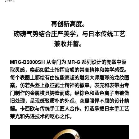
再创新高度。
磅礴气势结合庄严美学，与日本传统工艺
兼收并蓄。
MRG-B2000SH 从专门为 MR-G 系列设计的兜盔中汲
取灵感，唤起如武士指挥官般的崇高精神和美学感受。
每个表圈上都绘有由技能高超的雕刻大师雕琢的龙纹图
案，仿若头盔上象征武士精神的徽章。表壳和表带由专
门制作的金属模具铸造而成，经棕色和蓝色离子电镀做
旧处理，呈现斑驳质朴的外观，突显强悍不屈的设计精
髓。卡西欧与传统手工匠人合作，打造承载日本手工艺
荣光和先进技术的呕心之作。