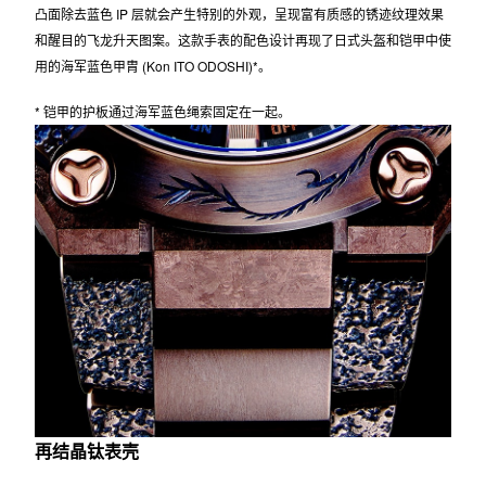
蓝色离子电镀做旧处理
在经过深层硬化处理的钛合金上加入棕色和蓝色离子电镀 (IP) 层。再从
凸面除去蓝色 IP 层就会产生特别的外观，呈现富有质感的锈迹纹理效果
和醒目的飞龙升天图案。这款手表的配色设计再现了日式头盔和铠甲中使
用的海军蓝色甲胄 (Kon ITO ODOSHI)*。
* 铠甲的护板通过海军蓝色绳索固定在一起。