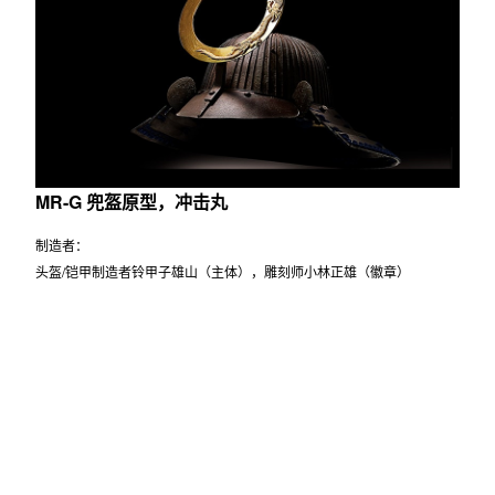
MR-G 兜盔原型，冲击丸
制造者：
头盔/铠甲制造者铃甲子雄山（主体），雕刻师小林正雄（徽章）