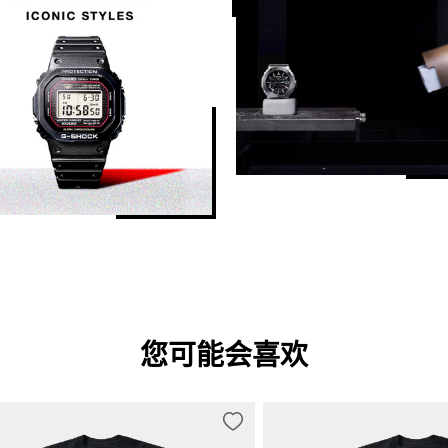
电池显示/警报
量）
电池电量指示器
精确度
精确度：±15 秒/月（不含信号校准
的续航时间）

全黑暗中存放时的续航时间）
时间调整详细信息
时间校准信号

。）
站名：DCF77（德国，Mainflingen）
频率：77.5 kHz

站名：MSF（英国，Anthorn）

您可能会喜欢
频率：60.0 kHz

站名：WWVB（美国，Fort Collins）
频率：60.0 kHz

站名：JJY（日本，福岛、福冈/佐贺
频率：40.0 kHz（福岛）/60.0 kH
站名：BPC（中国，河南省商丘市）
