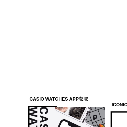
坚韧皮革表带
定时器
防水性
倒计时器

200 米防水
测量单位：1 秒

倒计时范围：100 分钟

倒计时开始时间设置范围：1 秒到 100 分钟（1 秒增量，
电源和电池使用寿命
Tough Solar 系统（太阳能动力）
照明灯
双 LED 照明 

表面 LED 照明（全自动 LED 照明，高亮度，可选择照明持
光）

数字显示屏 LED 背光灯（全自动 LED 照明，高亮度，可选
照明渐弱光）
CASIO WATCHES APP获取
ICONI
日历
全自动日历（至 2099 年）