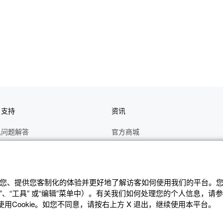
户支持
资讯
见问题解答
官方商城
册
关于CASIO
作视频
C's CLUB 会员权益
修
最新资讯
辨识您、提供您客制化的体验并更好地了解访客如何使⽤我们的平台。您可
、“⼯具” 或“编辑”菜单中）。有关我们如何处理您的个⼈信息，请
理状态查询
公告
Cookie。如您不同意，请按右上⽅ X 退出，继续使⽤本平台。