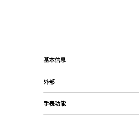
基本信息
价格
外部
价格2,590元
玻璃
手表功能
重量
矿物玻璃
82 g
世界时间
世界时间

表带
31 个时区（48 个城市 + 协调世界时）、夏令时开启/关