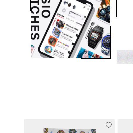
节能功能
节电功能（当手表处于黑暗中时，将会关闭显示以节省电
电量维持时间
电池大致续航时间：

可充电电池使用 7 个月（正常使用且充电后不暴露于光线下
可充电电池使用 18 个月（充满电后开启省电功能，在完
其他功能
12/24 小时制
指针闪避功能（移开指针以便无障碍地查看数字显示内容
一般计时：

指针：2 根指针（时针、分针（指针每 20 秒走动一次））

数字：时、分、秒、下午、月、日期、星期