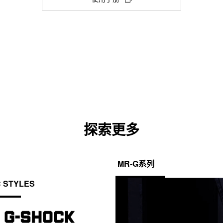
新
测量模式：经过时间，分段时间，第 1
防震
选
项
卡
闹铃／整点响报
时间调整
中
5 个每日闹铃
无线电控制手表；多波段 6
打
闹铃倒计时
开)
整点响报
1 分钟增量）
照明灯颜色
探索更多
LED：白色
续时间（1.5 秒或 3 秒），照明渐弱
择照明持续时间（1.5 秒或 3 秒），
MR-G系列
C STYLES
静音功能
按钮操作音开/关