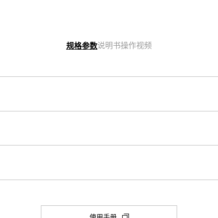
说明书
操作视频
规格参数
表壳尺寸（长× 宽× 高）
55.9 × 49.3 × 15.3 mm
其他
表壳和表圈材料
Neobrite
树脂/不锈钢
秒表
1/100 秒 秒表

构造
(在
使用手册
闭、本地城市/世界时间城市切换
最大范围：59'59.99''
