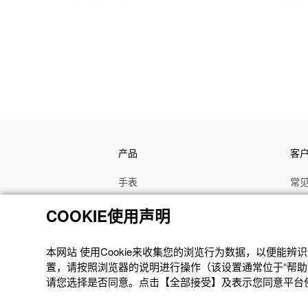
产品
客
手表
常
电子乐器
手
COOKIE使用声明
函数计算器
操
办公计算器
维
本网站 使⽤Cookie来收集您的浏览⾏为数据，以便能
置，请按照浏览器的说明进⾏操作（该设置通常位于“帮助”
电子辞典
修
请您选择是否同意。点击【全部接受】及表示您同意平台使用
Moflin