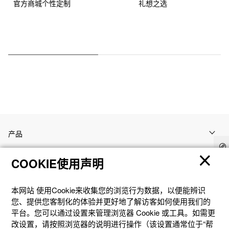
官方商城个性定制
礼想之选
产品
COOKIE使用声明
客户支持
本网站 使⽤Cookie来收集您的浏览⾏为数据，以便能辨识
资讯
您、提供您客制化的体验并更好地了解访客如何使⽤我们的
平台。您可以通过设置来管理浏览器 Cookie 或⼯具。如需更
改设置，请按照浏览器的说明进⾏操作（该设置通常位于“帮
社交媒体