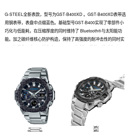
G-STEEL全新表款，型号为GST-B400XD 。GST-B400XD表带选
用钢表带，表盘中点缀蓝色。基础型号GST-B400实现了零部件小
巧化与低能耗，在压缩厚度的同时维持了 Bluetooth®与太阳能功
能。加之碳纤维核心防护构造，保持了高强度的耐冲击性的同时实
现了轻薄化，也是目前为止G-STEEL系列中最薄的一款手表（至
2021年3月）。设计方面，将防护按钮进行了压缩，实现了按钮相
对小巧且易操作。刻度盘上使用立体部件，大方耐看且立体高级感
十足。将金属、树脂、碳纤维三种不同的材质进行搭配融合，为兼
具坚韧与设计性的G-STEEL系列新表款。