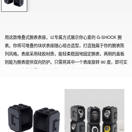
用这款堆叠式腕表表座，以专属方式展示你心爱的 G-SHOCK 腕
表。你将可堆叠的块状表座随心组合造型，打造独属于你的腕表陈
列风格。表座采用硅胶材质，能轻柔稳固地固定腕表，两侧的盖板
则能为腕表提供双向防护。只需将其中一个表座旋转 90 度，即可实
现不同朝向的堆叠摆放，既能凸显表座两侧的 “G” 字标识设计，又
能打造出别具一格的展示效果。 <产品特点> ・内含两个可堆叠腕表
表座。 ・表座两侧设有盖板，为腕表提供稳固的双向防护。 ・上下
表座可以呈90度角交错堆叠，实现不同朝向的摆放。 **注意事项
**：请勿堆叠三个及以上表座，以免因重心不稳而倾倒。 <其他说明
> ・请注意，购买本产品不包含图中展示的任何 G-SHOCK 腕表及
其他用于展示的配件。 ・由于不同显示设备的成像差异，实际产品
颜色可能与图片所示略有不同。 ・批次不同，产品会有细微差别，