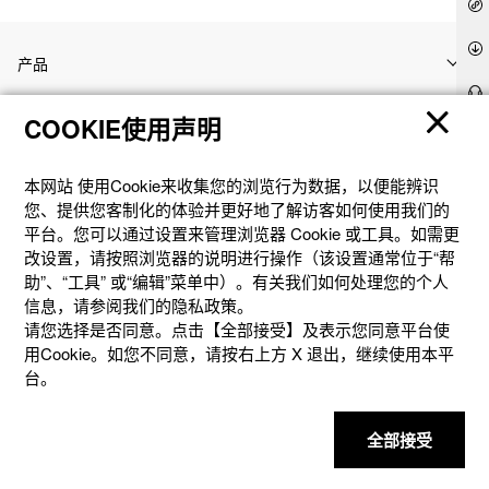
产品
COOKIE使用声明
客户支持
本网站 使⽤Cookie来收集您的浏览⾏为数据，以便能辨识
资讯
您、提供您客制化的体验并更好地了解访客如何使⽤我们的
平台。您可以通过设置来管理浏览器 Cookie 或⼯具。如需更
改设置，请按照浏览器的说明进⾏操作（该设置通常位于“帮
社交媒体
助”、“⼯具” 或“编辑”菜单中）。有关我们如何处理您的个⼈
信息，请参阅我们的隐私政策。
请您选择是否同意。点击【全部接受】及表示您同意平台使
用Cookie。如您不同意，请按右上⽅ X 退出，继续使⽤本平
台。
隐私权保护
使用条款
网站地图
联系我们
© 2025 卡西欧（中国）贸易有限公司 CASIO(China) Co., Ltd
全部接受
沪ICP备14020594号-1